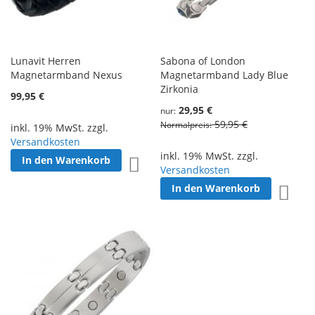
Lunavit Herren
Sabona of London
Magnetarmband Nexus
Magnetarmband Lady Blue
Zirkonia
99,95 €
29,95 €
nur
59,95 €
Normalpreis
inkl. 19% MwSt. zzgl.
Versandkosten
inkl. 19% MwSt. zzgl.
In den Warenkorb
Zur Wunschliste hinzufügen
Versandkosten
In den Warenkorb
Zur W