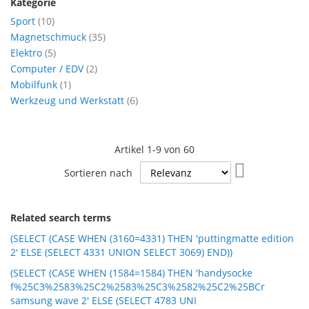
Kategorie
Artikel
Sport
10
Artikel
Magnetschmuck
35
Artikel
Elektro
5
Artikel
Computer / EDV
2
Artikel
Mobilfunk
1
Artikel
Werkzeug und Werkstatt
6
Artikel
1
-
9
von
60
In
Sortieren nach
aufsteigende
Reihenfolge
Related search terms
(SELECT (CASE WHEN (3160=4331) THEN 'puttingmatte edition
2' ELSE (SELECT 4331 UNION SELECT 3069) END))
(SELECT (CASE WHEN (1584=1584) THEN 'handysocke
f%25C3%2583%25C2%2583%25C3%2582%25C2%25BCr
samsung wave 2' ELSE (SELECT 4783 UNI