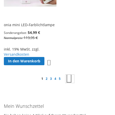
onia mini LED-Farblichtlampe
54,99 €
Sonderangebot
119,95 €
Normalpreis
inkl. 19% MwSt. zzgl.
Versandkosten
In den Warenkorb
Zur Wunschliste hinzufügen
Seite
Sie lesen gerade Seite
Seite
Seite
Seite
Seite
Seite
Weiter
1
2
3
4
5
Mein Wunschzettel