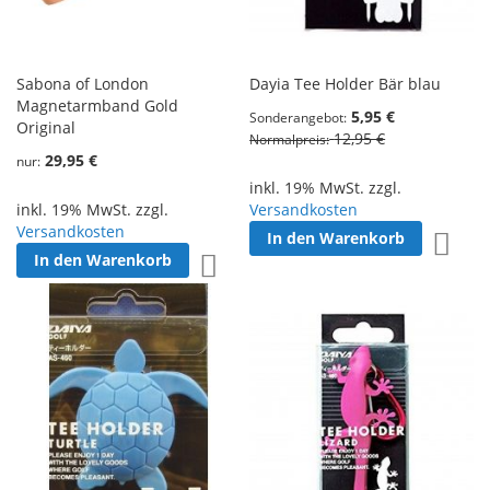
Sabona of London
Dayia Tee Holder Bär blau
Magnetarmband Gold
5,95 €
Sonderangebot
Original
12,95 €
Normalpreis
29,95 €
nur
inkl. 19% MwSt. zzgl.
inkl. 19% MwSt. zzgl.
Versandkosten
Versandkosten
In den Warenkorb
Zur W
In den Warenkorb
Zur Wunschliste hinzufügen