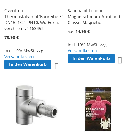
Oventrop
Sabona of London
Thermostatventil"Baureihe E"
Magnetschmuck Armband
DN15, 1/2", PN10, Wi.-Eck li,
Classic Magnetic
verchromt, 1163452
14,95 €
nur
79,90 €
inkl. 19% MwSt. zzgl.
inkl. 19% MwSt. zzgl.
Versandkosten
Versandkosten
In den Warenkorb
Zur W
In den Warenkorb
Zur Wunschliste hinzufügen