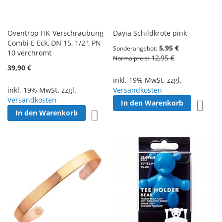
Oventrop HK-Verschraubung
Dayia Schildkröte pink
Combi E Eck, DN 15, 1/2", PN
5,95 €
Sonderangebot
10 verchromt
12,95 €
Normalpreis
39,90 €
inkl. 19% MwSt. zzgl.
inkl. 19% MwSt. zzgl.
Versandkosten
Versandkosten
In den Warenkorb
Zur W
In den Warenkorb
Zur Wunschliste hinzufügen