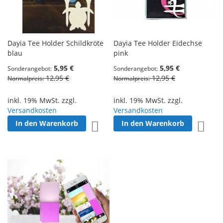
Dayia Tee Holder Schildkröte
Dayia Tee Holder Eidechse
blau
pink
5,95 €
5,95 €
Sonderangebot
Sonderangebot
12,95 €
12,95 €
Normalpreis
Normalpreis
inkl. 19% MwSt. zzgl.
inkl. 19% MwSt. zzgl.
Versandkosten
Versandkosten
In den Warenkorb
In den Warenkorb
Zur Wunschliste hinzufügen
Zur W