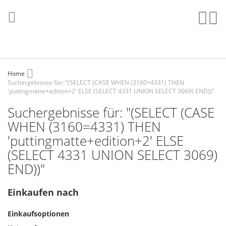
Direkt
zum
Such
Me
Inhalt
Home
Suchergebnisse für: "(SELECT (CASE WHEN (3160=4331) THEN
'puttingmatte+edition+2' ELSE (SELECT 4331 UNION SELECT 3069) END))"
Suchergebnisse für: "(SELECT (CASE
WHEN (3160=4331) THEN
'puttingmatte+edition+2' ELSE
(SELECT 4331 UNION SELECT 3069)
END))"
Einkaufen nach
Einkaufsoptionen