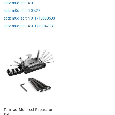
setz m0d seit 4 0'
setz m0d seit 4 0%27
setz m0d seit 4 0',1713809698
setz m0d seit 4 0',1713047731
Fahrrad-Multitool Reparatur
Set