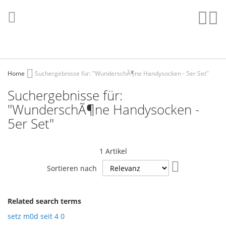
Direkt
zum
Such
Me
Inhalt
Home
Suchergebnisse für: "WunderschÃ¶ne Handysocken - 5er Set"
Suchergebnisse für:
"WunderschÃ¶ne Handysocken -
5er Set"
1
Artikel
In
Sortieren nach
aufsteigende
Reihenfolge
Related search terms
setz m0d seit 4 0