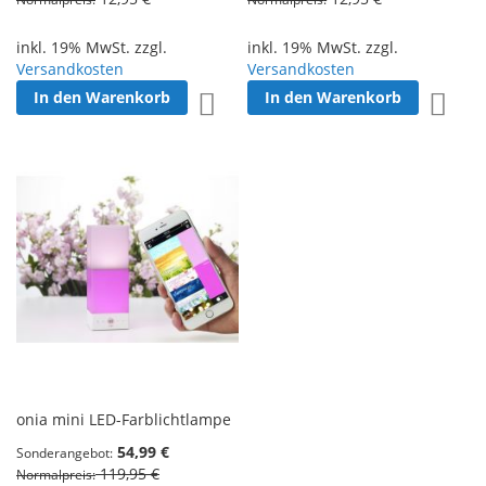
inkl. 19% MwSt. zzgl.
inkl. 19% MwSt. zzgl.
Versandkosten
Versandkosten
In den Warenkorb
In den Warenkorb
Zur Wunschliste hinzufügen
Zur W
onia mini LED-Farblichtlampe
54,99 €
Sonderangebot
119,95 €
Normalpreis