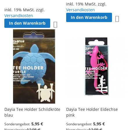
inkl. 19% MwSt. zzgl.
inkl. 19% MwSt. zzgl.
Versandkosten
Versandkosten
In den Warenkorb
Zur W
In den Warenkorb
Zur Wunschliste hinzufügen
Dayia Tee Holder Schildkröte
Dayia Tee Holder Eidechse
blau
pink
5,95 €
5,95 €
Sonderangebot
Sonderangebot
12,95 €
12,95 €
Normalpreis
Normalpreis