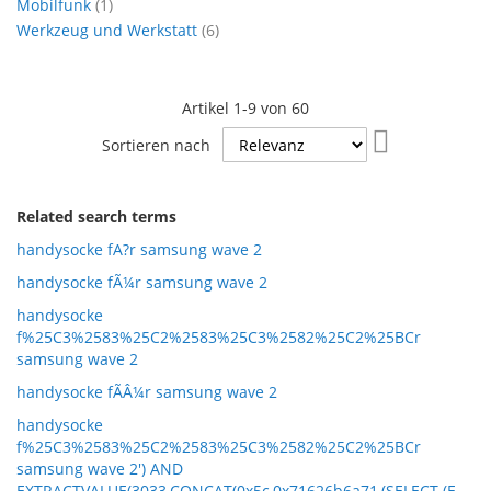
Artikel
Mobilfunk
1
Artikel
Werkzeug und Werkstatt
6
Artikel
1
-
9
von
60
In
Sortieren nach
aufsteigende
Reihenfolge
Related search terms
handysocke fA?r samsung wave 2
handysocke fÃ¼r samsung wave 2
handysocke
f%25C3%2583%25C2%2583%25C3%2582%25C2%25BCr
samsung wave 2
handysocke fÃÂ¼r samsung wave 2
handysocke
f%25C3%2583%25C2%2583%25C3%2582%25C2%25BCr
samsung wave 2') AND
EXTRACTVALUE(3033,CONCAT(0x5c,0x71626b6a71,(SELECT (E