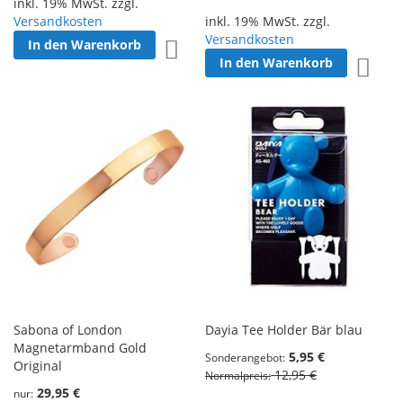
inkl. 19% MwSt. zzgl.
Versandkosten
inkl. 19% MwSt. zzgl.
Versandkosten
In den Warenkorb
Zur Wunschliste hinzufügen
In den Warenkorb
Zur W
Sabona of London
Dayia Tee Holder Bär blau
Magnetarmband Gold
5,95 €
Sonderangebot
Original
12,95 €
Normalpreis
29,95 €
nur