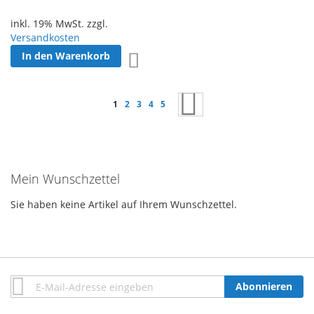
inkl. 19% MwSt. zzgl.
Versandkosten
In den Warenkorb
Zur Wunschliste hinzufügen
Seite
Sie lesen gerade Seite
Seite
Seite
Seite
Seite
Seite
Weiter
1
2
3
4
5
Mein Wunschzettel
Sie haben keine Artikel auf Ihrem Wunschzettel.
Anmeldung
Abonnieren
zum
Newsletter: