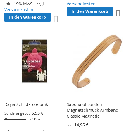
inkl. 19% MwSt. zzgl.
Versandkosten
Versandkosten
In den Warenkorb
Zur W
In den Warenkorb
Zur Wunschliste hinzufügen
Dayia Schildkröte pink
Sabona of London
Magnetschmuck Armband
5,95 €
Sonderangebot
Classic Magnetic
12,95 €
Normalpreis
14,95 €
nur