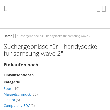
Direkt
zum
Such
Me
Inhalt
Home
Suchergebnisse für: "handysocke für samsung wave 2"
Suchergebnisse für: "handysocke
für samsung wave 2"
Einkaufen nach
Einkaufsoptionen
Kategorie
Artikel
Sport
10
Artikel
Magnetschmuck
35
Artikel
Elektro
5
Artikel
Computer / EDV
2