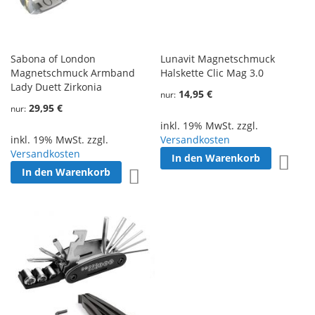
Sabona of London
Lunavit Magnetschmuck
Magnetschmuck Armband
Halskette Clic Mag 3.0
Lady Duett Zirkonia
14,95 €
nur
29,95 €
nur
inkl. 19% MwSt. zzgl.
inkl. 19% MwSt. zzgl.
Versandkosten
Versandkosten
In den Warenkorb
Zur W
In den Warenkorb
Zur Wunschliste hinzufügen