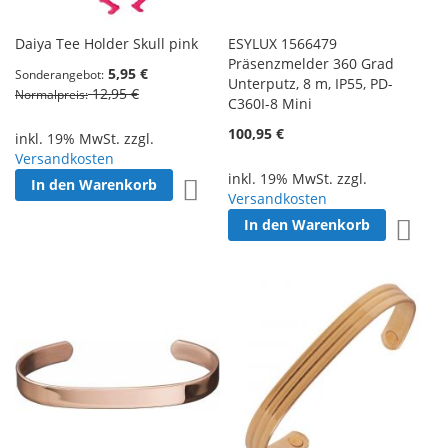
Daiya Tee Holder Skull pink
ESYLUX 1566479
Präsenzmelder 360 Grad
5,95 €
Sonderangebot
Unterputz, 8 m, IP55, PD-
12,95 €
Normalpreis
C360I-8 Mini
100,95 €
inkl. 19% MwSt. zzgl.
Versandkosten
inkl. 19% MwSt. zzgl.
In den Warenkorb
Zur Wunschliste hinzufügen
Versandkosten
In den Warenkorb
Zur W