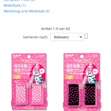
Artikel
Mobilfunk
1
Artikel
Werkzeug und Werkstatt
6
Artikel
1
-
9
von
60
In
Sortieren nach
aufsteigende
Reihenfolge