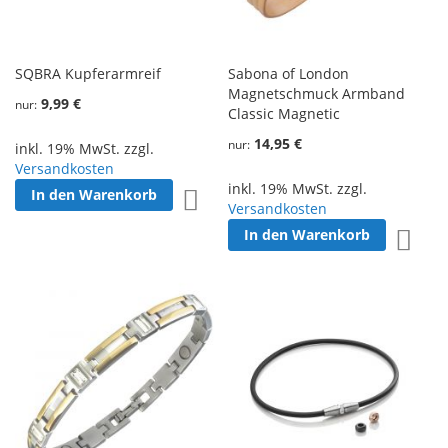
SQBRA Kupferarmreif
Sabona of London
Magnetschmuck Armband
9,99 €
nur
Classic Magnetic
14,95 €
nur
inkl. 19% MwSt. zzgl.
Versandkosten
inkl. 19% MwSt. zzgl.
In den Warenkorb
Zur Wunschliste hinzufügen
Versandkosten
In den Warenkorb
Zur W