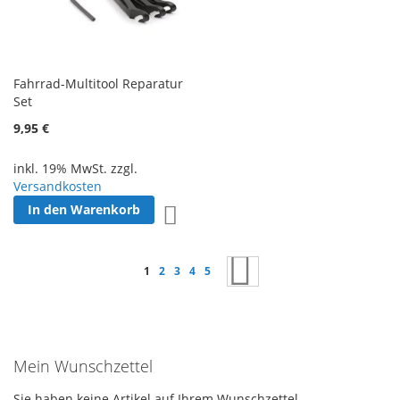
Fahrrad-Multitool Reparatur
Set
9,95 €
inkl. 19% MwSt. zzgl.
Versandkosten
In den Warenkorb
Zur Wunschliste hinzufügen
Seite
Sie lesen gerade Seite
Seite
Seite
Seite
Seite
Seite
Weiter
1
2
3
4
5
Mein Wunschzettel
Sie haben keine Artikel auf Ihrem Wunschzettel.