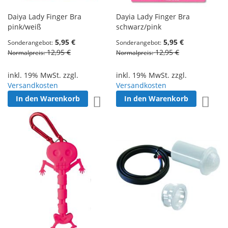
Daiya Lady Finger Bra
Dayia Lady Finger Bra
pink/weiß
schwarz/pink
5,95 €
5,95 €
Sonderangebot
Sonderangebot
12,95 €
12,95 €
Normalpreis
Normalpreis
inkl. 19% MwSt. zzgl.
inkl. 19% MwSt. zzgl.
Versandkosten
Versandkosten
In den Warenkorb
In den Warenkorb
Zur Wunschliste hinzufügen
Zur W