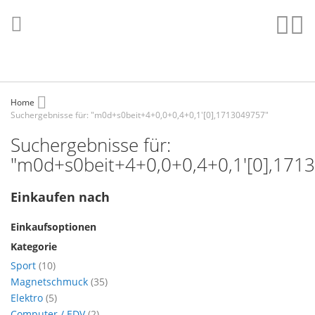
Direkt
zum
Such
Me
Inhalt
Home
Suchergebnisse für: "m0d+s0beit+4+0,0+0,4+0,1'[0],1713049757"
Suchergebnisse für:
"m0d+s0beit+4+0,0+0,4+0,1'[0],171
Einkaufen nach
Einkaufsoptionen
Kategorie
Artikel
Sport
10
Artikel
Magnetschmuck
35
Artikel
Elektro
5
Artikel
Computer / EDV
2