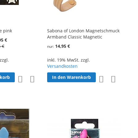
e pink
Sabona of London Magnetschmuck
Armband Classic Magnetic
95 €
5 €
14,95 €
nur
zzgl.
inkl. 19% MwSt. zzgl.
Versandkosten
nkorb
In den Warenkorb
Zur
Zur
Zur
Zur
Wunschliste
Vergleichsliste
Wunschliste
Vergleichsl
hinzufügen
hinzufügen
hinzufügen
hinzufüge