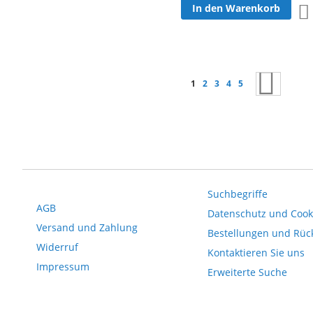
In den Warenkorb
Seite
Sie lesen gerade Seite
Seite
Seite
Seite
Seite
Seite
Weiter
1
2
3
4
5
Suchbegriffe
AGB
Datenschutz und Cooki
Versand und Zahlung
Bestellungen und Rü
Widerruf
Kontaktieren Sie uns
Impressum
Erweiterte Suche