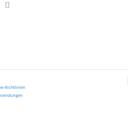
Zur
Zur
Wunschliste
Vergleichsliste
hinzufügen
hinzufügen
e-Richtlinien
cksendungen