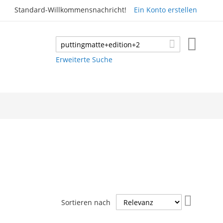
Standard-Willkommensnachricht!
Ein Konto erstellen
Mein W
Suche
Suche
Erweiterte Suche
In
Sortieren nach
aufsteig
Reihenfo