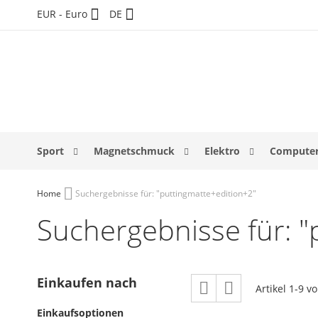
Direkt
Währung
Sprache
EUR - Euro
DE
zum
Inhalt
Sport
Magnetschmuck
Elektro
Computer
Home
Suchergebnisse für: "puttingmatte+edition+2"
Suchergebnisse für: "
Ansicht
Einkaufen nach
Raster
Liste
Artikel
1
-
9
v
als
Einkaufsoptionen