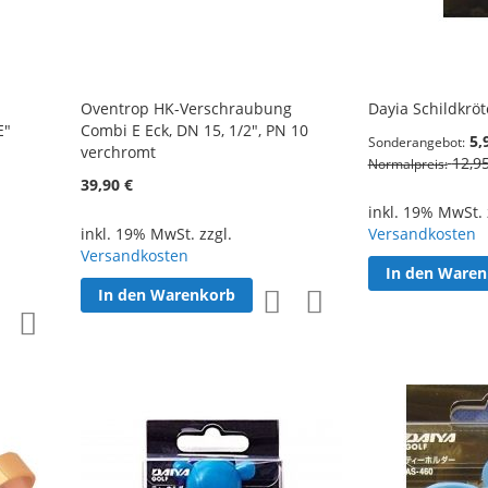
Oventrop HK-Verschraubung
Dayia Schildkröt
E"
Combi E Eck, DN 15, 1/2", PN 10
5,
Sonderangebot
verchromt
12,9
Normalpreis
39,90 €
inkl. 19% MwSt. 
inkl. 19% MwSt. zzgl.
Versandkosten
Versandkosten
In den Ware
In den Warenkorb
Zur
Zur
Zur
Zur
Wunschliste
Vergleichsliste
Wunschliste
Vergleichsliste
hinzufügen
hinzufügen
hinzufügen
hinzufügen