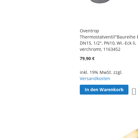
Oventrop
Thermostatventil"Baureihe 
DN15, 1/2", PN10, Wi.-Eck li,
verchromt, 1163452
79,90 €
inkl. 19% MwSt. zzgl.
Versandkosten
In den Warenkorb