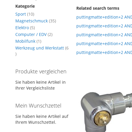
Kategorie
Related search terms
Artikel
Sport
10
puttingmatte+edition+2 AN
Artikel
Magnetschmuck
35
puttingmatte+edition+2 AN
Artikel
Elektro
5
Artikel
Computer / EDV
2
puttingmatte+edition+2 AN
Artikel
Mobilfunk
1
puttingmatte+edition+2 AN
Werkzeug und Werkstatt
6
puttingmatte+edition+2 AN
Artikel
Produkte vergleichen
Sie haben keine Artikel in
Ihrer Vergleichsliste
Mein Wunschzettel
Sie haben keine Artikel auf
Ihrem Wunschzettel.