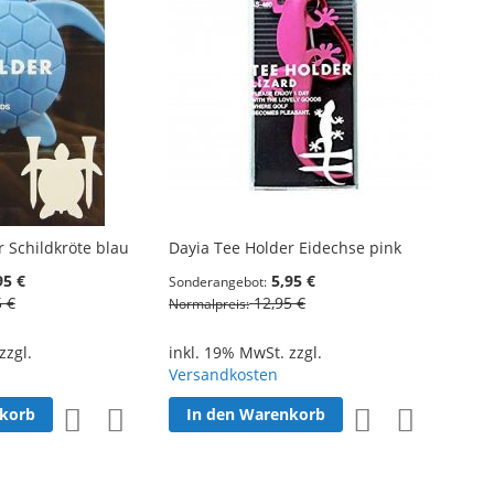
 Schildkröte blau
Dayia Tee Holder Eidechse pink
95 €
5,95 €
Sonderangebot
5 €
12,95 €
Normalpreis
zzgl.
inkl. 19% MwSt. zzgl.
Versandkosten
nkorb
In den Warenkorb
Zur
Zur
Zur
Zur
Wunschliste
Vergleichsliste
Wunschliste
Vergleichsl