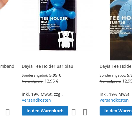
armband
Dayia Tee Holder Bär blau
Dayia Tee Holder
5,95 €
5,
Sonderangebot
Sonderangebot
12,95 €
12,9
Normalpreis
Normalpreis
inkl. 19% MwSt. zzgl.
inkl. 19% MwSt. 
Versandkosten
Versandkosten
In den Warenkorb
In den Ware
Zur
Zur
Zur
Zur
Wunschliste
Vergleichsliste
Wunschliste
Vergleichsliste