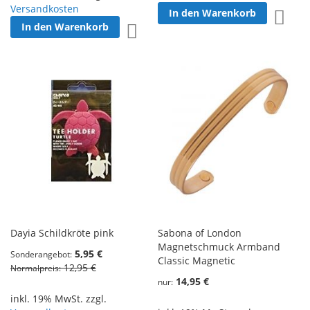
Versandkosten
In den Warenkorb
Zur W
In den Warenkorb
Zur Wunschliste hinzufügen
Dayia Schildkröte pink
Sabona of London
Magnetschmuck Armband
5,95 €
Sonderangebot
Classic Magnetic
12,95 €
Normalpreis
14,95 €
nur
inkl. 19% MwSt. zzgl.