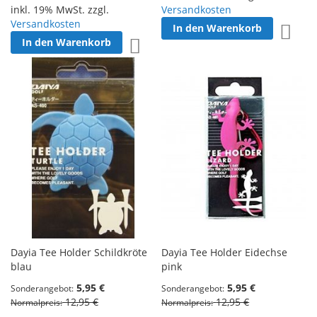
inkl. 19% MwSt. zzgl.
Versandkosten
Versandkosten
In den Warenkorb
Zur W
In den Warenkorb
Zur Wunschliste hinzufügen
Dayia Tee Holder Schildkröte
Dayia Tee Holder Eidechse
blau
pink
5,95 €
5,95 €
Sonderangebot
Sonderangebot
12,95 €
12,95 €
Normalpreis
Normalpreis