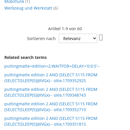
Artikel
Mobilfunk
1
Artikel
Werkzeug und Werkstatt
6
Artikel
1
-
9
von
60
In
Sortieren nach
aufsteigende
Reihenfolge
Related search terms
puttingmatte+edition+2;WAITFOR+DELAY+'0:0:5'--
puttingmatte edition 2 AND (SELECT 5115 FROM
(SELECT(SLEEP(5)))XVGx)-- oXie,1709352925
puttingmatte edition 2 AND (SELECT 5115 FROM
(SELECT(SLEEP(5)))XVGx)-- oXie,1709348743
puttingmatte edition 2 AND (SELECT 5115 FROM
(SELECT(SLEEP(5)))XVGx)-- oXie,1709352710
puttingmatte edition 2 AND (SELECT 5115 FROM
(SELECT(SLEEP(5)))XVGx)-- oXie,1709351815