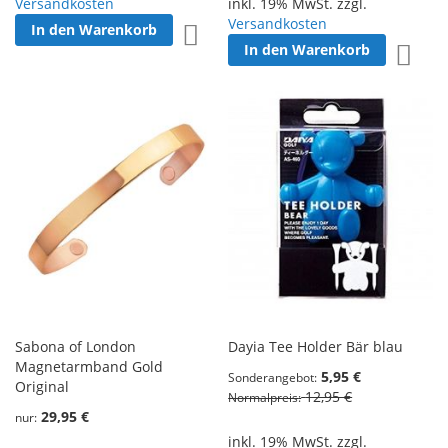
Versandkosten
inkl. 19% MwSt. zzgl.
Versandkosten
In den Warenkorb
Zur Wunschliste hinzufügen
In den Warenkorb
Zur W
Sabona of London
Dayia Tee Holder Bär blau
Magnetarmband Gold
5,95 €
Sonderangebot
Original
12,95 €
Normalpreis
29,95 €
nur
inkl. 19% MwSt. zzgl.