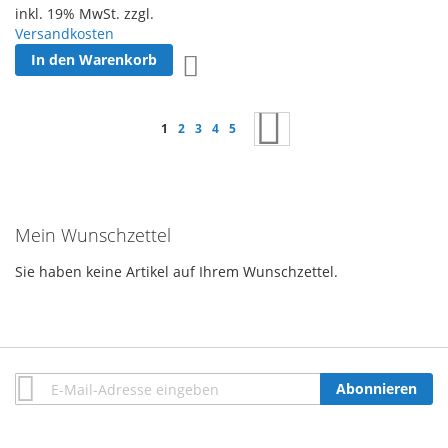
inkl. 19% MwSt. zzgl.
Versandkosten
In den Warenkorb
Zur Wunschliste hinzufügen
Seite
Sie lesen gerade Seite
Seite
Seite
Seite
Seite
Seite
Weiter
1
2
3
4
5
Mein Wunschzettel
Sie haben keine Artikel auf Ihrem Wunschzettel.
Anmeldung
Abonnieren
zum
Newsletter: