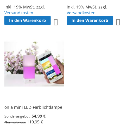
inkl. 19% MwSt. zzgl.
inkl. 19% MwSt. zzgl.
Versandkosten
Versandkosten
In den Warenkorb
In den Warenkorb
Zur Wunschliste hinzufügen
Zur W
onia mini LED-Farblichtlampe
54,99 €
Sonderangebot
119,95 €
Normalpreis