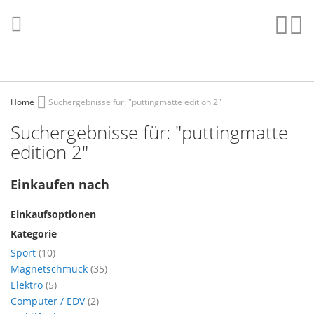
Direkt
zum
Such
Me
Inhalt
Home
Suchergebnisse für: "puttingmatte edition 2"
Suchergebnisse für: "puttingmatte
edition 2"
Einkaufen nach
Einkaufsoptionen
Kategorie
Artikel
Sport
10
Artikel
Magnetschmuck
35
Artikel
Elektro
5
Artikel
Computer / EDV
2