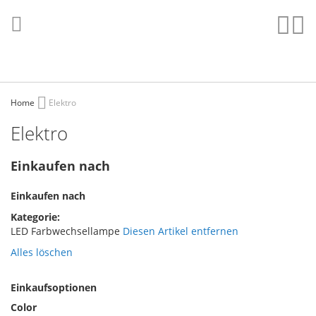
Direkt
zum
Such
Me
Inhalt
Home
Elektro
Elektro
Einkaufen nach
Einkaufen nach
Kategorie
LED Farbwechsellampe
Diesen Artikel entfernen
Alles löschen
Einkaufsoptionen
Color