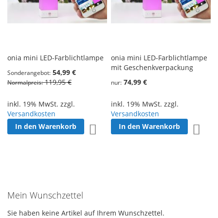
onia mini LED-Farblichtlampe
onia mini LED-Farblichtlampe
mit Geschenkverpackung
54,99 €
Sonderangebot
119,95 €
74,99 €
Normalpreis
nur
inkl. 19% MwSt. zzgl.
inkl. 19% MwSt. zzgl.
Versandkosten
Versandkosten
In den Warenkorb
In den Warenkorb
Zur Wunschliste hinzufügen
Zur W
Mein Wunschzettel
Sie haben keine Artikel auf Ihrem Wunschzettel.