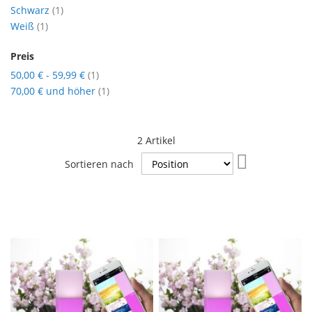
Artikel
Schwarz
1
Artikel
Weiß
1
Preis
Artikel
50,00 €
-
59,99 €
1
Artikel
70,00 €
und höher
1
2
Artikel
In
Sortieren nach
absteigender
Reihenfolge