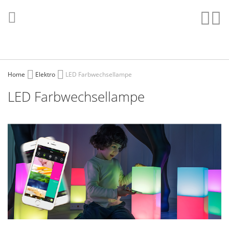
Direkt
zum
Such
Me
Inhalt
Home
Elektro
LED Farbwechsellampe
LED Farbwechsellampe