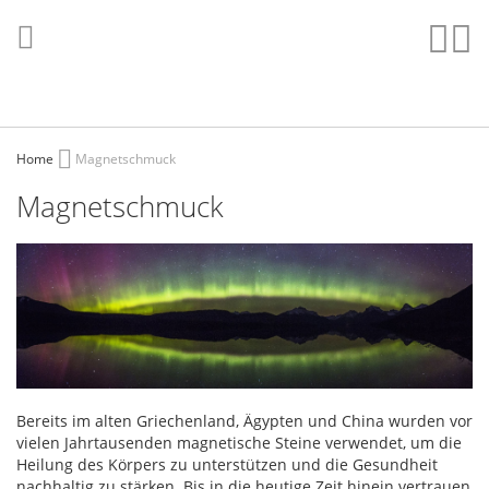
Direkt
zum
Such
Me
Inhalt
Home
Magnetschmuck
Magnetschmuck
Bereits im alten Griechenland, Ägypten und China wurden vor
vielen Jahrtausenden magnetische Steine verwendet, um die
Heilung des Körpers zu unterstützen und die Gesundheit
nachhaltig zu stärken. Bis in die heutige Zeit hinein vertrauen