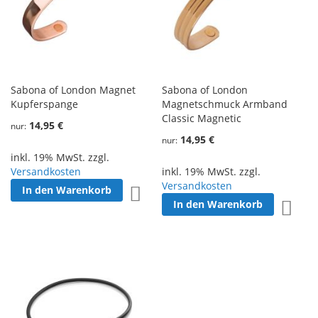
Sabona of London Magnet
Sabona of London
Kupferspange
Magnetschmuck Armband
Classic Magnetic
14,95 €
nur
14,95 €
nur
inkl. 19% MwSt. zzgl.
Versandkosten
inkl. 19% MwSt. zzgl.
Versandkosten
In den Warenkorb
Zur Wunschliste hinzufügen
In den Warenkorb
Zur W