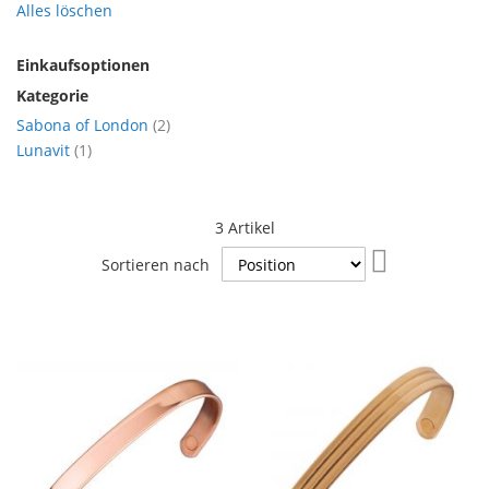
Alles löschen
Einkaufsoptionen
Kategorie
Artikel
Sabona of London
2
Artikel
Lunavit
1
3
Artikel
In
Sortieren nach
absteigender
Reihenfolge