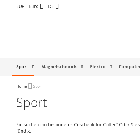
Direkt
Währung
Sprache
EUR - Euro
DE
zum
Inhalt
Sport
Magnetschmuck
Elektro
Computer
Home
Sport
Sport
Sie suchen ein besonderes Geschenk für Golfer? Oder Sie 
fündig.