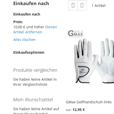
Ansicht
Einkaufen nach
Raster
Liste
1
Artikel
als
Einkaufen nach
Preis
10,00 € und höher
Diesen
Artikel entfernen
Alles löschen
Einkaufsoptionen
Produkte vergleichen
Sie haben keine Artikel in
Ihrer Vergleichsliste
Mein Wunschzettel
GMax Golfhandschuh links
Sie haben keine Artikel auf
12,95 €
nur
Ihrem Wunschzettel.