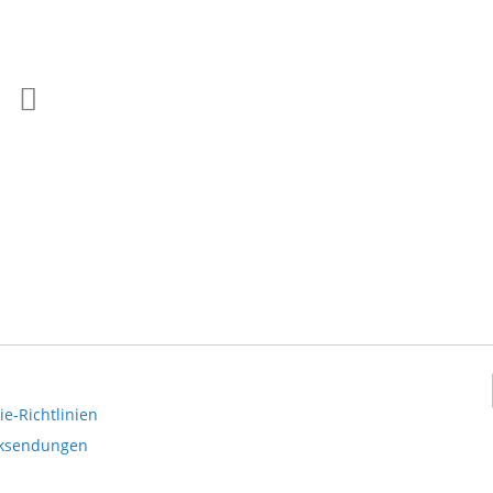
Zur
Zur
Wunschliste
Vergleichsliste
hinzufügen
hinzufügen
e-Richtlinien
cksendungen