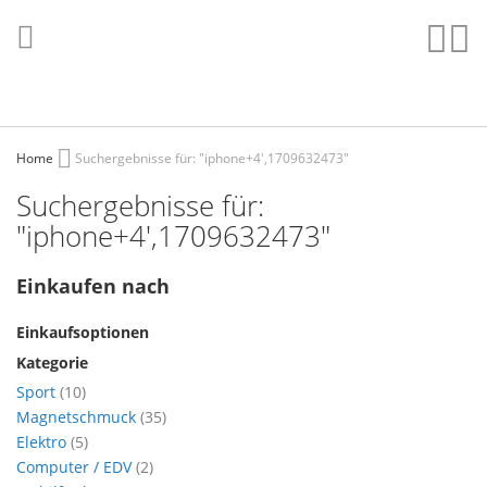
Direkt
zum
Such
Me
Inhalt
Home
Suchergebnisse für: "iphone+4',1709632473"
Suchergebnisse für:
"iphone+4',1709632473"
Einkaufen nach
Einkaufsoptionen
Kategorie
Artikel
Sport
10
Artikel
Magnetschmuck
35
Artikel
Elektro
5
Artikel
Computer / EDV
2