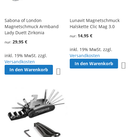
Sabona of London
Lunavit Magnetschmuck
Magnetschmuck Armband
Halskette Clic Mag 3.0
Lady Duett Zirkonia
14,95 €
nur
29,95 €
nur
inkl. 19% MwSt. zzgl.
inkl. 19% MwSt. zzgl.
Versandkosten
Versandkosten
In den Warenkorb
Zur W
In den Warenkorb
Zur Wunschliste hinzufügen