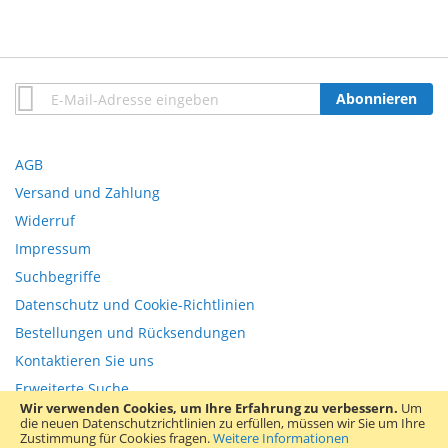
Anmeldung
Abonnieren
zum
Newsletter:
AGB
Versand und Zahlung
Widerruf
Impressum
Suchbegriffe
Datenschutz und Cookie-Richtlinien
Bestellungen und Rücksendungen
Kontaktieren Sie uns
Erweiterte Suche
Wir verwenden Cookies, um Ihre Erfahrung zu verbessern.
Um
die neuen Datenschutzrichtlinien zu erfüllen, müssen wir Sie um Ihre
Copyright © 2013-present Magento, Inc. All rights reserved.
Zustimmung für Cookies fragen.
Weitere Informationen