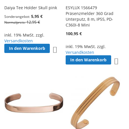
Daiya Tee Holder Skull pink
ESYLUX 1566479
Präsenzmelder 360 Grad
5,95 €
Sonderangebot
Unterputz, 8 m, IP55, PD-
12,95 €
Normalpreis
C360I-8 Mini
100,95 €
inkl. 19% MwSt. zzgl.
Versandkosten
inkl. 19% MwSt. zzgl.
In den Warenkorb
Zur Wunschliste hinzufügen
Versandkosten
In den Warenkorb
Zur W