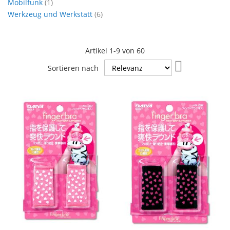
Artikel
Mobilfunk
1
Artikel
Werkzeug und Werkstatt
6
Artikel
1
-
9
von
60
In
Sortieren nach
aufsteigende
Reihenfolge