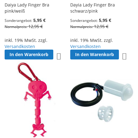
Daiya Lady Finger Bra
Dayia Lady Finger Bra
pink/weiß
schwarz/pink
5,95 €
5,95 €
Sonderangebot
Sonderangebot
12,95 €
12,95 €
Normalpreis
Normalpreis
inkl. 19% MwSt. zzgl.
inkl. 19% MwSt. zzgl.
Versandkosten
Versandkosten
In den Warenkorb
In den Warenkorb
Zur Wunschliste hinzufügen
Zur W