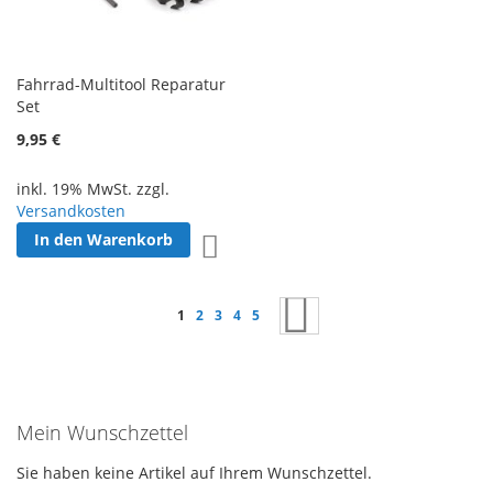
Fahrrad-Multitool Reparatur
Set
9,95 €
inkl. 19% MwSt. zzgl.
Versandkosten
In den Warenkorb
Zur Wunschliste hinzufügen
Seite
Sie lesen gerade Seite
Seite
Seite
Seite
Seite
Seite
Weiter
1
2
3
4
5
Mein Wunschzettel
Sie haben keine Artikel auf Ihrem Wunschzettel.