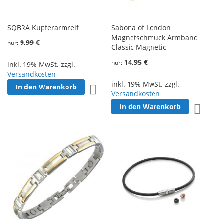
SQBRA Kupferarmreif
Sabona of London
Magnetschmuck Armband
9,99 €
nur
Classic Magnetic
14,95 €
nur
inkl. 19% MwSt. zzgl.
Versandkosten
inkl. 19% MwSt. zzgl.
In den Warenkorb
Zur Wunschliste hinzufügen
Versandkosten
In den Warenkorb
Zur W