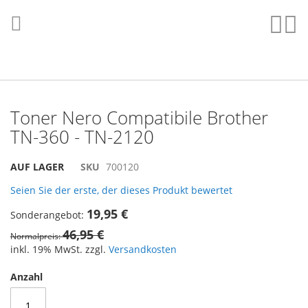
Direkt
zum
Such
Me
Inhalt
Toner Nero Compatibile Brother
TN-360 - TN-2120
Skip
Skip
AUF LAGER
SKU
700120
to
to
Seien Sie der erste, der dieses Produkt bewertet
the
the
end
beginning
19,95 €
Sonderangebot
of
of
46,95 €
the
the
Normalpreis
images
images
inkl. 19% MwSt. zzgl.
Versandkosten
gallery
gallery
Anzahl