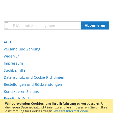
Anmeldung
Abonnieren
zum
Newsletter:
AGB
Versand und Zahlung
Widerruf
Impressum
Suchbegriffe
Datenschutz und Cookie-Richtlinien
Bestellungen und Rücksendungen
Kontaktieren Sie uns
Erweiterte Suche
Wir verwenden Cookies, um Ihre Erfahrung zu verbessern.
Um
die neuen Datenschutzrichtlinien zu erfüllen, müssen wir Sie um Ihre
Copyright © 2013-present Magento, Inc. All rights reserved.
Zustimmung für Cookies fragen.
Weitere Informationen