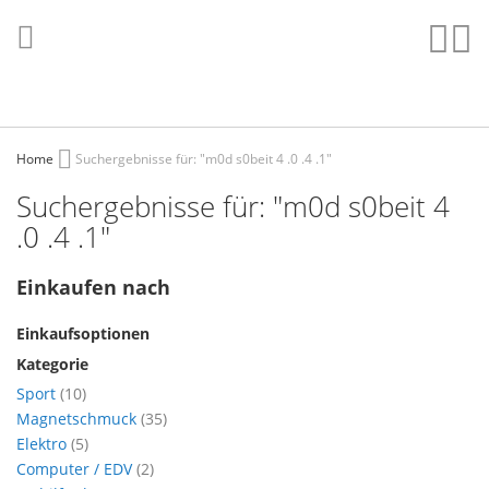
Direkt
zum
Such
Me
Inhalt
Home
Suchergebnisse für: "m0d s0beit 4 .0 .4 .1"
Suchergebnisse für: "m0d s0beit 4
.0 .4 .1"
Einkaufen nach
Einkaufsoptionen
Kategorie
Artikel
Sport
10
Artikel
Magnetschmuck
35
Artikel
Elektro
5
Artikel
Computer / EDV
2