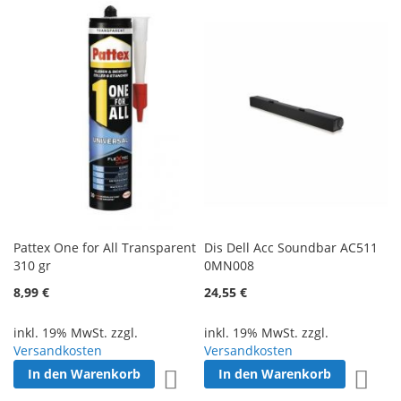
Pattex One for All Transparent
Dis Dell Acc Soundbar AC511
310 gr
0MN008
8,99 €
24,55 €
inkl. 19% MwSt. zzgl.
inkl. 19% MwSt. zzgl.
Versandkosten
Versandkosten
In den Warenkorb
In den Warenkorb
Zur Wunschliste hinzufügen
Zur W