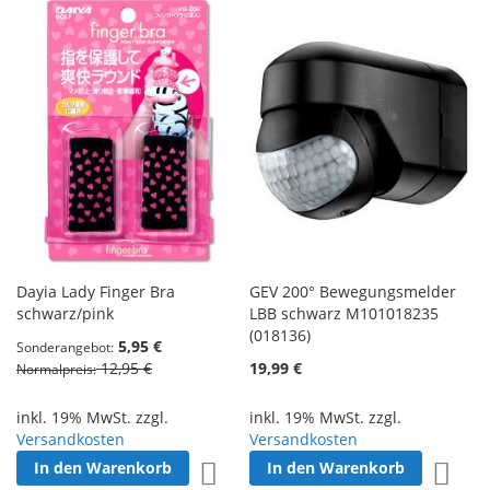
Dayia Lady Finger Bra
GEV 200° Bewegungsmelder
schwarz/pink
LBB schwarz M101018235
(018136)
5,95 €
Sonderangebot
12,95 €
19,99 €
Normalpreis
inkl. 19% MwSt. zzgl.
inkl. 19% MwSt. zzgl.
Versandkosten
Versandkosten
In den Warenkorb
In den Warenkorb
Zur Wunschliste hinzufügen
Zur W