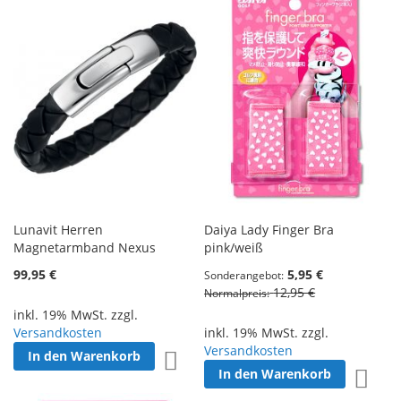
Lunavit Herren
Daiya Lady Finger Bra
Magnetarmband Nexus
pink/weiß
99,95 €
5,95 €
Sonderangebot
12,95 €
Normalpreis
inkl. 19% MwSt. zzgl.
Versandkosten
inkl. 19% MwSt. zzgl.
Versandkosten
In den Warenkorb
Zur Wunschliste hinzufügen
In den Warenkorb
Zur W