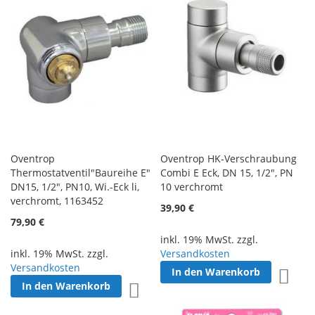
Oventrop
Oventrop HK-Verschraubung
Thermostatventil"Baureihe E"
Combi E Eck, DN 15, 1/2", PN
DN15, 1/2", PN10, Wi.-Eck li,
10 verchromt
verchromt, 1163452
39,90 €
79,90 €
inkl. 19% MwSt. zzgl.
inkl. 19% MwSt. zzgl.
Versandkosten
Versandkosten
In den Warenkorb
Zur W
In den Warenkorb
Zur Wunschliste hinzufügen