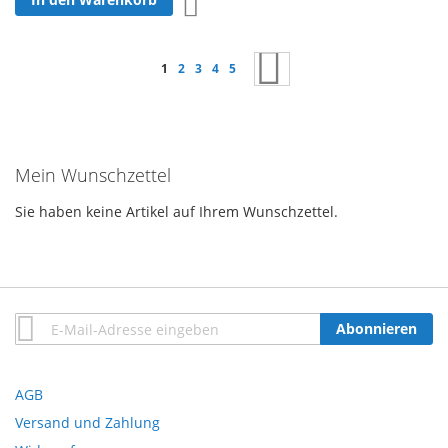
Zur Wunschliste hinzufügen
Seite
Sie lesen gerade Seite
Seite
Seite
Seite
Seite
Seite
Weiter
1
2
3
4
5
Mein Wunschzettel
Sie haben keine Artikel auf Ihrem Wunschzettel.
Anmeldung
Abonnieren
zum
Newsletter:
AGB
Versand und Zahlung