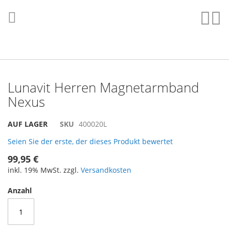
Direkt
zum
Such
Me
Inhalt
Lunavit Herren Magnetarmband
Nexus
Skip
Skip
AUF LAGER
SKU
400020L
to
to
Seien Sie der erste, der dieses Produkt bewertet
the
the
end
beginning
99,95 €
of
of
inkl. 19% MwSt. zzgl.
Versandkosten
the
the
images
images
Anzahl
gallery
gallery