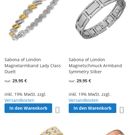
Sabona of London
Sabona of London
Magnetarmband Lady Class
Magnetschmuck Armband
Duett
Symmetry Silber
29,95 €
29,95 €
nur
nur
inkl. 19% MwSt. zzgl.
inkl. 19% MwSt. zzgl.
Versandkosten
Versandkosten
In den Warenkorb
In den Warenkorb
Zur Wunschliste hinzufügen
Zur W