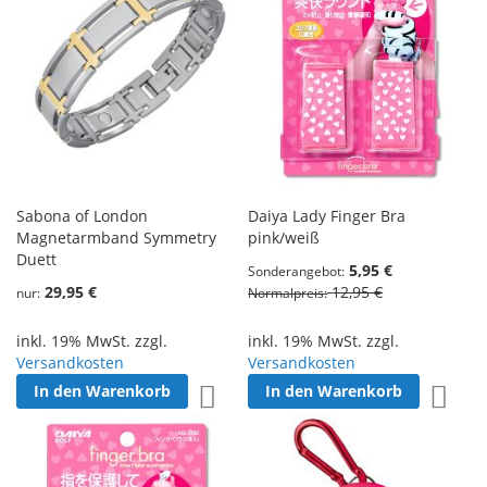
Sabona of London
Daiya Lady Finger Bra
Magnetarmband Symmetry
pink/weiß
Duett
5,95 €
Sonderangebot
29,95 €
12,95 €
nur
Normalpreis
inkl. 19% MwSt. zzgl.
inkl. 19% MwSt. zzgl.
Versandkosten
Versandkosten
In den Warenkorb
In den Warenkorb
Zur Wunschliste hinzufügen
Zur W