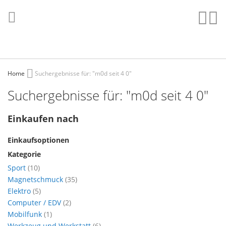
Direkt
zum
Such
Me
Inhalt
Home
Suchergebnisse für: "m0d seit 4 0"
Suchergebnisse für: "m0d seit 4 0"
Einkaufen nach
Einkaufsoptionen
Kategorie
Artikel
Sport
10
Artikel
Magnetschmuck
35
Artikel
Elektro
5
Artikel
Computer / EDV
2
Artikel
Mobilfunk
1
Artikel
Werkzeug und Werkstatt
6