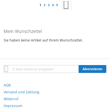
Seite
Sie lesen gerade Seite
Seite
Seite
Seite
Seite
Seite
Weiter
1
2
3
4
5
Mein Wunschzettel
Sie haben keine Artikel auf Ihrem Wunschzettel.
Anmeldung
Abonnieren
zum
Newsletter:
AGB
Versand und Zahlung
Widerruf
Impressum