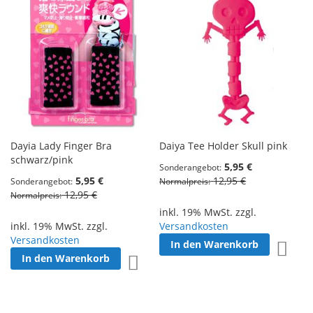
Dayia Lady Finger Bra
Daiya Tee Holder Skull pink
schwarz/pink
5,95 €
Sonderangebot
5,95 €
12,95 €
Sonderangebot
Normalpreis
12,95 €
Normalpreis
inkl. 19% MwSt. zzgl.
inkl. 19% MwSt. zzgl.
Versandkosten
Versandkosten
In den Warenkorb
Zur W
In den Warenkorb
Zur Wunschliste hinzufügen