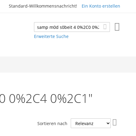
Standard-Willkommensnachricht!
Ein Konto erstellen
Mein W
Suche
Suche
Erweiterte Suche
2C0 0%2C4 0%2C1"
In
Sortieren nach
aufsteig
Reihenfo