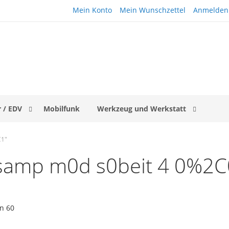
Mein Konto
Mein Wunschzettel
Anmelden
 / EDV
Mobilfunk
Werkzeug und Werkstatt
C1"
 "samp m0d s0beit 4 0%
on
60