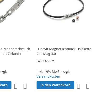
on Magnetschmuck
Lunavit Magnetschmuck Halskette
ett Zirkonia
Clic Mag 3.0
14,95 €
nur
zzgl.
inkl. 19% MwSt. zzgl.
Versandkosten
nkorb
In den Warenkorb
Zur
Zur
Zur
Zur
Wunschliste
Vergleichsliste
Wunschliste
Vergleichsl
hinzufügen
hinzufügen
hinzufügen
hinzufüge