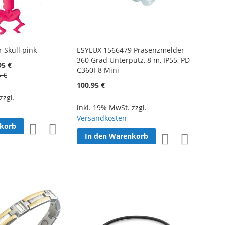
 Skull pink
ESYLUX 1566479 Präsenzmelder
360 Grad Unterputz, 8 m, IP55, PD-
95 €
C360I-8 Mini
5 €
100,95 €
zzgl.
inkl. 19% MwSt. zzgl.
Versandkosten
nkorb
Zur
Zur
In den Warenkorb
Zur
Zur
Wunschliste
Vergleichsliste
Wunschliste
Vergleichsl
hinzufügen
hinzufügen
hinzufügen
hinzufüge