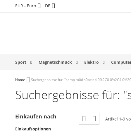
Direkt
Währung
Sprache
EUR - Euro
DE
zum
Inhalt
Sport
Magnetschmuck
Elektro
Computer
Home
Suchergebnisse für: "samp m0d s0beit 4 0%2C0 0%2C4 0%2
Suchergebnisse für:
Ansicht
Einkaufen nach
Raster
Liste
Artikel
1
-
9
v
als
Einkaufsoptionen