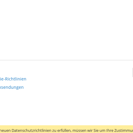
Wunschliste
Vergleichsliste
hinzufügen
hinzufügen
e-Richtlinien
cksendungen
neuen Datenschutzrichtlinien zu erfüllen, müssen wir Sie um Ihre Zustimmun