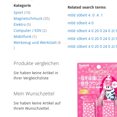
Kategorie
Related search terms
Artikel
Sport
10
m0d s0beit 4 .0 .4 .1
Artikel
Magnetschmuck
35
m0d s0beit 4 0
Artikel
Elektro
5
Artikel
Computer / EDV
2
m0d s0beit 4 0 20 0 24 0 2c
Artikel
Mobilfunk
1
m0d s0beit 4 0 20 0 24 0 2c
Werkzeug und Werkstatt
6
m0d s0beit 4 0 20 0 24 0 2c
Artikel
Produkte vergleichen
Sie haben keine Artikel in
Ihrer Vergleichsliste
Mein Wunschzettel
Sie haben keine Artikel auf
Ihrem Wunschzettel.