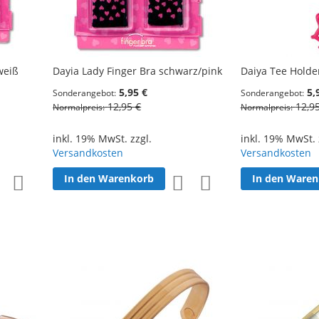
weiß
Dayia Lady Finger Bra schwarz/pink
Daiya Tee Holder
5,95 €
5,
Sonderangebot
Sonderangebot
12,95 €
12,9
Normalpreis
Normalpreis
inkl. 19% MwSt. zzgl.
inkl. 19% MwSt. 
Versandkosten
Versandkosten
In den Warenkorb
In den Ware
Zur
Zur
Zur
Zur
Wunschliste
Vergleichsliste
Wunschliste
Vergleichsliste
hinzufügen
hinzufügen
hinzufügen
hinzufügen