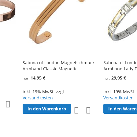
Sabona of London Magnetschmuck
Sabona of Lond
Armband Classic Magnetic
Armband Lady Du
14,95 €
29,95 €
nur
nur
inkl. 19% MwSt. zzgl.
inkl. 19% MwSt. 
Versandkosten
Versandkosten
Zur
Zur
In den Warenkorb
In den Ware
Zur
Zur
Wunschliste
Vergleichsliste
Wunschliste
Vergleichsliste
hinzufügen
hinzufügen
hinzufügen
hinzufügen