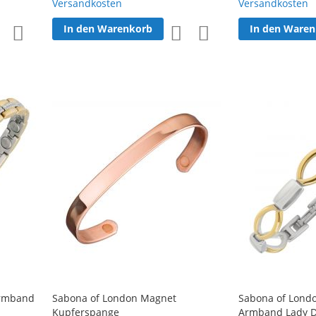
Versandkosten
Versandkosten
In den Warenkorb
In den Ware
Zur
Zur
Zur
Zur
Wunschliste
Vergleichsliste
Wunschliste
Vergleichsliste
hinzufügen
hinzufügen
hinzufügen
hinzufügen
armband
Sabona of London Magnet
Sabona of Lond
Kupferspange
Armband Lady D