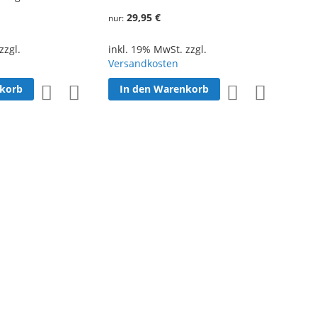
29,95 €
nur
zzgl.
inkl. 19% MwSt. zzgl.
Versandkosten
nkorb
In den Warenkorb
Zur
Zur
Zur
Zur
Wunschliste
Vergleichsliste
Wunschliste
Vergleichsl
hinzufügen
hinzufügen
hinzufügen
hinzufüge