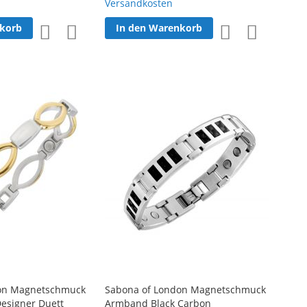
Versandkosten
nkorb
In den Warenkorb
Zur
Zur
Zur
Zur
Wunschliste
Vergleichsliste
Wunschliste
Vergleichsl
hinzufügen
hinzufügen
hinzufügen
hinzufüge
on Magnetschmuck
Sabona of London Magnetschmuck
esigner Duett
Armband Black Carbon