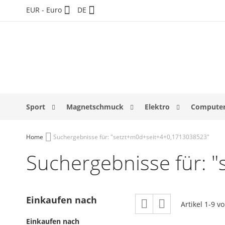
Direkt
Währung
Sprache
EUR - Euro
DE
zum
Inhalt
Sport
Magnetschmuck
Elektro
Computer
Home
Suchergebnisse für: "setzt+m0d+seit+4+0,1713038523"
Suchergebnisse für: 
Ansicht
Einkaufen nach
Raster
Liste
Artikel
1
-
9
v
als
Einkaufen nach