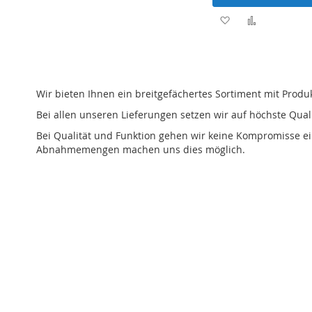
Wunschliste
Vergleichsliste
Zur
Zur
hinzufügen
hinzufügen
Wunschliste
Vergleichsl
hinzufügen
hinzufüge
Wir bieten Ihnen ein breitgefächertes Sortiment mit Pro
Bei allen unseren Lieferungen setzen wir auf höchste Quali
Bei Qualität und Funktion gehen wir keine Kompromisse ei
Abnahmemengen machen uns dies möglich.