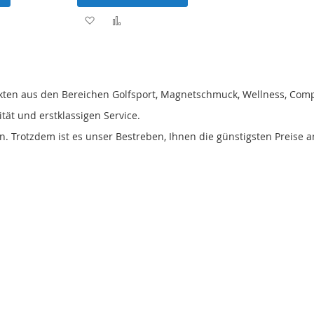
Zur
Zur
iste
Wunschliste
Vergleichsliste
n
hinzufügen
hinzufügen
dukten aus den Bereichen Golfsport, Magnetschmuck, Wellness, Com
tät und erstklassigen Service.
n. Trotzdem ist es unser Bestreben, Ihnen die günstigsten Preise