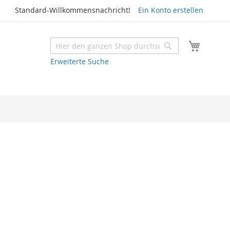
Standard-Willkommensnachricht!
Ein Konto erstellen
Mein W
Suche
Suche
Erweiterte Suche