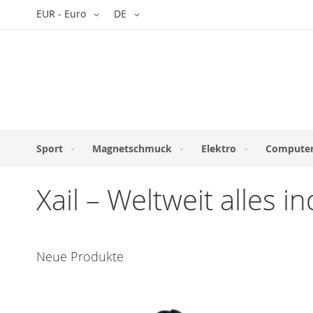
Direkt
Währung
Sprache
EUR - Euro
DE
zum
Inhalt
Sport
Magnetschmuck
Elektro
Computer
Xail – Weltweit alles i
Neue Produkte