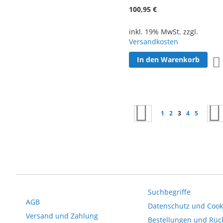
100,95 €
inkl. 19% MwSt. zzgl.
Versandkosten
In den Warenkorb
Seite
Seite
Zurück
Seite
Seite
Sie lesen gerad
Seite
Seite
1
2
3
4
5
Suchbegriffe
AGB
Datenschutz und Cooki
Versand und Zahlung
Bestellungen und Rü