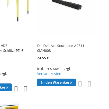
 VDE
Dis Dell Acc Soundbar AC511
 Schlitz+PZ, 6-
0MN008
24,55 €
inkl. 19% MwSt. zzgl.
zzgl.
Versandkosten
In den Warenkorb
Zur
Zur
nkorb
Zur
Zur
Wunschliste
Vergleichsl
Wunschliste
Vergleichsliste
hinzufügen
hinzufüge
hinzufügen
hinzufügen