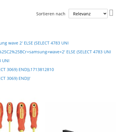
In
Sortieren nach
aufsteig
Reihenfo
 wave 2' ELSE (SELECT 4783 UNI
25C2%25BCr+samsung+wave+2' ELSE (SELECT 4783 UNI
3 UNI
ECT 3069) END)),1713812810
CT 3069) END))'