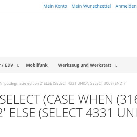
Mein Konto
Mein Wunschzettel
Anmelden
 / EDV
Mobilfunk
Werkzeug und Werkstatt
 'puttingmatte edition 2' ELSE (SELECT 4331 UNION SELECT 3069) END))"
 "(SELECT (CASE WHEN (3
n 2' ELSE (SELECT 4331 U