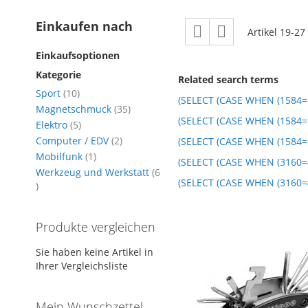
Ansicht
Einkaufen nach
Raster
Liste
Artikel
19
-
27
als
Einkaufsoptionen
Kategorie
Related search terms
Artikel
Sport
10
(SELECT (CASE WHEN (1584
Artikel
Magnetschmuck
35
(SELECT (CASE WHEN (158
Artikel
Elektro
5
Artikel
Computer / EDV
2
(SELECT (CASE WHEN (1584=1
Artikel
Mobilfunk
1
(SELECT (CASE WHEN (3160=4
Werkzeug und Werkstatt
6
(SELECT (CASE WHEN (3160=4
Artikel
Produkte vergleichen
Sie haben keine Artikel in
Ihrer Vergleichsliste
Mein Wunschzettel