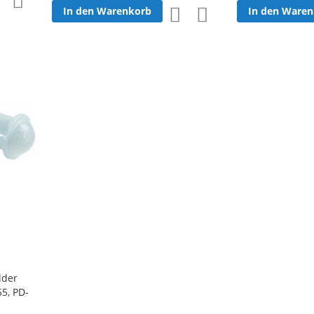
In den Warenkorb
In den Ware
Zur
Zur
Wunschliste
Vergleichsliste
Wunschliste
Vergleichsliste
hinzufügen
hinzufügen
hinzufügen
hinzufügen
lder
55, PD-