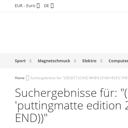
Direkt
Währung
Sprache
EUR - Euro
DE
zum
Inhalt
Sport
Magnetschmuck
Elektro
Computer
Home
Suchergebnisse für: "(SELECT (CASE WHEN (3160=4331) THEN
Suchergebnisse für:
'puttingmatte editio
END))"