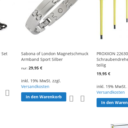
 Set
Sabona of London Magnetschmuck
PROXXON 22630
Armband Sport Silber
Schraubendreher
teilig
29,95 €
nur
19,95 €
inkl. 19% MwSt. zzgl.
Versandkosten
inkl. 19% MwSt. 
Zur
Zur
Versandkosten
In den Warenkorb
Zur
Zur
Wunschliste
Vergleichsliste
In den Ware
Wunschliste
Vergleichsliste
hinzufügen
hinzufügen
hinzufügen
hinzufügen