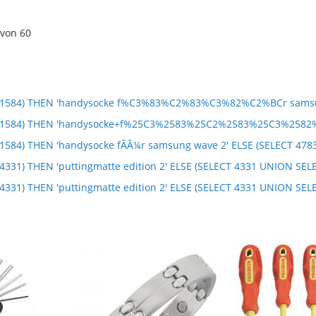
von
60
=1584) THEN 'handysocke f%C3%83%C2%83%C3%82%C2%BCr samsung
4=1584) THEN 'handysocke+f%25C3%2583%25C2%2583%25C3%2582%
584) THEN 'handysocke fÃÂ¼r samsung wave 2' ELSE (SELECT 478
331) THEN 'puttingmatte edition 2' ELSE (SELECT 4331 UNION SEL
331) THEN 'puttingmatte edition 2' ELSE (SELECT 4331 UNION SELE