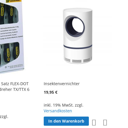
Satz FLEX-DOT
Insektenvernichter
reher TX/TTX 6
19,95 €
inkl. 19% MwSt. zzgl.
Versandkosten
zzgl.
In den Warenkorb
Zur
Zur