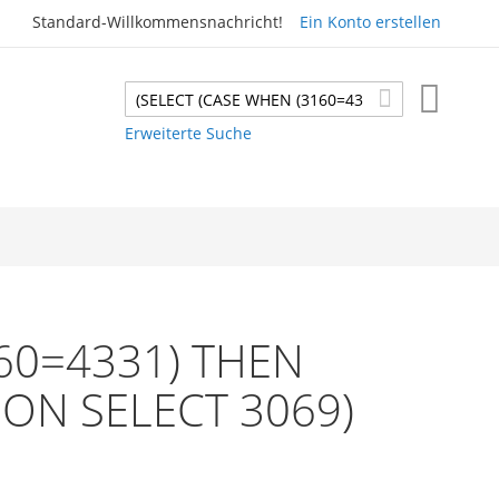
Standard-Willkommensnachricht!
Ein Konto erstellen
Mein W
Suche
Suche
Erweiterte Suche
160=4331) THEN
NION SELECT 3069)