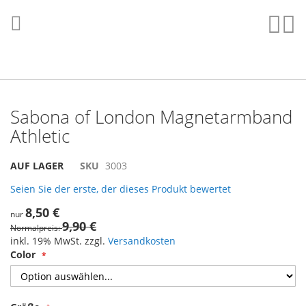
Direkt
zum
Such
Me
Inhalt
Sabona of London Magnetarmband
Athletic
Skip
Skip
AUF LAGER
SKU
3003
to
to
Seien Sie der erste, der dieses Produkt bewertet
the
the
end
beginning
8,50 €
nur
of
of
9,90 €
Normalpreis
the
the
inkl. 19% MwSt. zzgl.
Versandkosten
images
images
Color
gallery
gallery