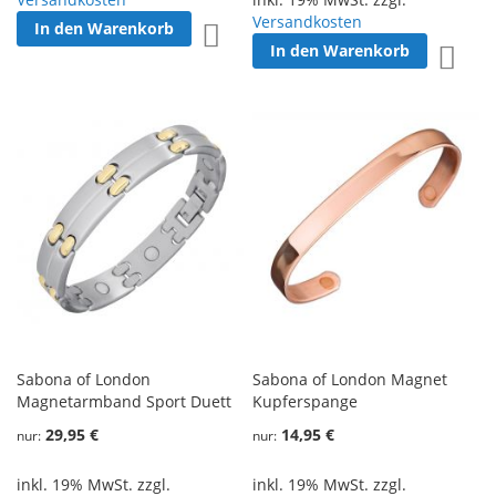
Versandkosten
In den Warenkorb
Zur Wunschliste hinzufügen
In den Warenkorb
Zur W
Sabona of London
Sabona of London Magnet
Magnetarmband Sport Duett
Kupferspange
29,95 €
14,95 €
nur
nur
inkl. 19% MwSt. zzgl.
inkl. 19% MwSt. zzgl.