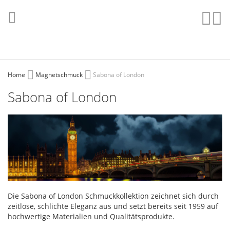
Direkt
zum
Such
Me
Inhalt
Home
Magnetschmuck
Sabona of London
Sabona of London
Die Sabona of London Schmuckkollektion zeichnet sich durch
zeitlose, schlichte Eleganz aus und setzt bereits seit 1959 auf
hochwertige Materialien und Qualitätsprodukte.