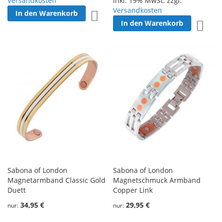
Versandkosten
inkl. 19% MwSt. zzgl.
Versandkosten
In den Warenkorb
Zur Wunschliste hinzufügen
In den Warenkorb
Zur W
Sabona of London
Sabona of London
Magnetarmband Classic Gold
Magnetschmuck Armband
Duett
Copper Link
34,95 €
29,95 €
nur
nur