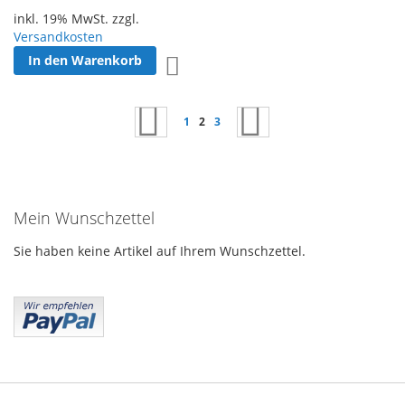
inkl. 19% MwSt. zzgl.
Versandkosten
In den Warenkorb
Zur Wunschliste hinzufügen
Seite
Seite
Zurück
Seite
Sie lesen gerade Seite
Seite
Seite
Weiter
1
2
3
Mein Wunschzettel
Sie haben keine Artikel auf Ihrem Wunschzettel.