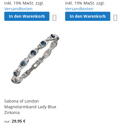
inkl. 19% MwSt. zzgl.
inkl. 19% MwSt. zzgl.
Versandkosten
Versandkosten
In den Warenkorb
In den Warenkorb
Zur Wunschliste hinzufügen
Zur W
Sabona of London
Magnetarmband Lady Blue
Zirkonia
29,95 €
nur