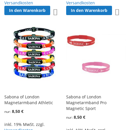
Versandkosten
Versandkosten
In den Warenkorb
In den Warenkorb
Zur Wunschliste hinzufügen
Zur W
Sabona of London
Sabona of London
Magnetarmband Athletic
Magnetarmband Pro
Magnetic Sport
8,50 €
nur
8,50 €
nur
inkl. 19% MwSt. zzgl.