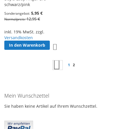
schwarz/pink
5,95 €
Sonderangebot
12,95 €
Normalpreis
inkl. 19% MwSt. zzgl.
Versandkosten
In den Warenkorb
Zur Wunschliste hinzufügen
Seite
Seite
Zurück
Seite
Sie lesen gerade Seite
1
2
Mein Wunschzettel
Sie haben keine Artikel auf Ihrem Wunschzettel.