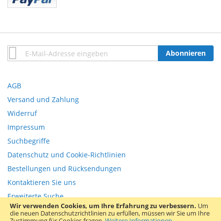
Anmeldung
Abonnieren
zum
Newsletter:
AGB
Versand und Zahlung
Widerruf
Impressum
Suchbegriffe
Datenschutz und Cookie-Richtlinien
Bestellungen und Rücksendungen
Kontaktieren Sie uns
Erweiterte Suche
Wir verwenden Cookies, um Ihre Erfahrung zu verbessern.
Um
die neuen Datenschutzrichtlinien zu erfüllen, müssen wir Sie um Ihre
Copyright © 2013-present Magento, Inc. All rights reserved.
Zustimmung für Cookies fragen.
Weitere Informationen