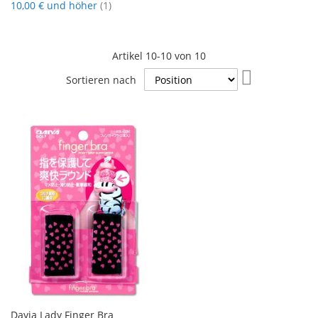
Artikel
10,00 €
und höher
1
Artikel
10
-
10
von
10
In
Sortieren nach
absteigender
Reihenfolge
Dayia Lady Finger Bra