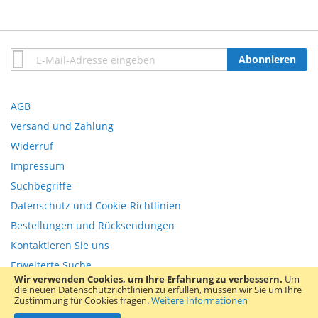
Anmeldung
Abonnieren
zum
Newsletter:
AGB
Versand und Zahlung
Widerruf
Impressum
Suchbegriffe
Datenschutz und Cookie-Richtlinien
Bestellungen und Rücksendungen
Kontaktieren Sie uns
Erweiterte Suche
Wir verwenden Cookies, um Ihre Erfahrung zu verbessern.
Um
die neuen Datenschutzrichtlinien zu erfüllen, müssen wir Sie um Ihre
Copyright © 2013-present Magento, Inc. All rights reserved.
Zustimmung für Cookies fragen.
Weitere Informationen