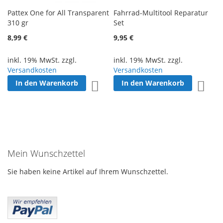
Pattex One for All Transparent
Fahrrad-Multitool Reparatur
310 gr
Set
8,99 €
9,95 €
inkl. 19% MwSt. zzgl.
inkl. 19% MwSt. zzgl.
Versandkosten
Versandkosten
In den Warenkorb
In den Warenkorb
Zur Wunschliste hinzufügen
Zur W
Mein Wunschzettel
Sie haben keine Artikel auf Ihrem Wunschzettel.