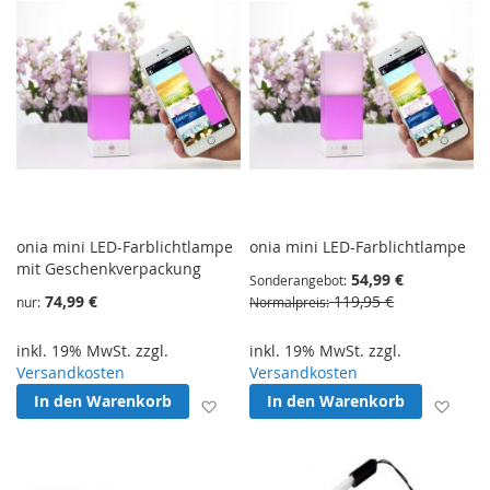
onia mini LED-Farblichtlampe
onia mini LED-Farblichtlampe
mit Geschenkverpackung
54,99 €
Sonderangebot
74,99 €
119,95 €
nur
Normalpreis
inkl. 19% MwSt. zzgl.
inkl. 19% MwSt. zzgl.
Versandkosten
Versandkosten
In den Warenkorb
In den Warenkorb
Zur Wunschliste hinzufügen
Zur 