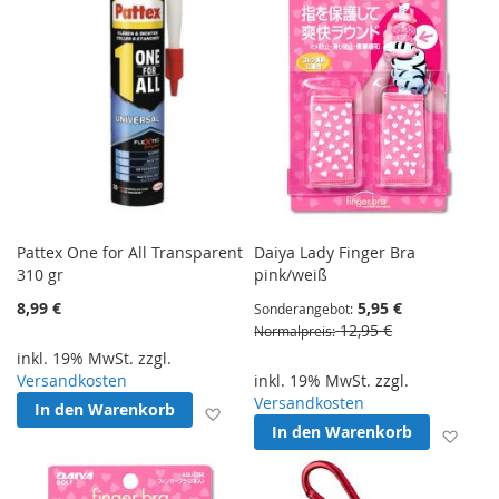
Pattex One for All Transparent
Daiya Lady Finger Bra
310 gr
pink/weiß
8,99 €
5,95 €
Sonderangebot
12,95 €
Normalpreis
inkl. 19% MwSt. zzgl.
Versandkosten
inkl. 19% MwSt. zzgl.
Versandkosten
In den Warenkorb
Zur Wunschliste hinzufügen
In den Warenkorb
Zur 