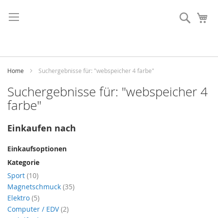
Direkt
zum
Suche
Me
Inhalt
Home
Suchergebnisse für: "webspeicher 4 farbe"
Suchergebnisse für: "webspeicher 4
farbe"
Einkaufen nach
Einkaufsoptionen
Kategorie
Artikel
Sport
10
Artikel
Magnetschmuck
35
Artikel
Elektro
5
Artikel
Computer / EDV
2