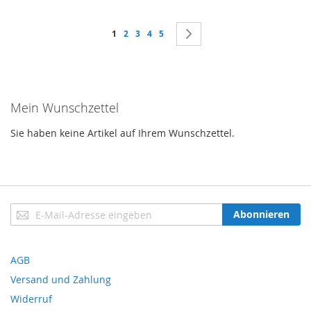
Seite
Sie lesen gerade Seite
Seite
Seite
Seite
Seite
Seite
Weiter
1
2
3
4
5
Mein Wunschzettel
Sie haben keine Artikel auf Ihrem Wunschzettel.
Anmeldung
Abonnieren
zum
Newsletter:
AGB
Versand und Zahlung
Widerruf