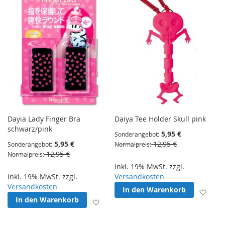
Dayia Lady Finger Bra
Daiya Tee Holder Skull pink
schwarz/pink
5,95 €
Sonderangebot
5,95 €
12,95 €
Sonderangebot
Normalpreis
12,95 €
Normalpreis
inkl. 19% MwSt. zzgl.
inkl. 19% MwSt. zzgl.
Versandkosten
Versandkosten
In den Warenkorb
Zur 
In den Warenkorb
Zur Wunschliste hinzufügen