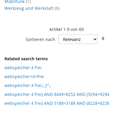
Artikel
Mobilfunk
1
Artikel
Werkzeug und Werkstatt
6
Artikel
1
-
9
von
60
In
Sortieren nach
aufsteigende
Reihenfolge
Related search terms
webspeicher 4 frei
webspeicher+4+frei
webspeicher 4 frei,',.)''',.
webspeicher 4 frei) AND 8449=8252 AND (9294=9294
webspeicher 4 frei) AND 3188=3188 AND (8228=8228