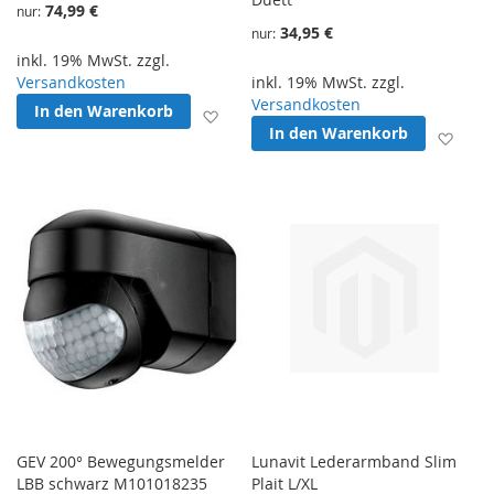
74,99 €
nur
34,95 €
nur
inkl. 19% MwSt. zzgl.
Versandkosten
inkl. 19% MwSt. zzgl.
Versandkosten
In den Warenkorb
Zur Wunschliste hinzufügen
In den Warenkorb
Zur 
GEV 200° Bewegungsmelder
Lunavit Lederarmband Slim
LBB schwarz M101018235
Plait L/XL