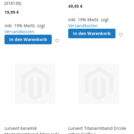
(018136)
49,95 €
19,99 €
inkl. 19% MwSt. zzgl.
inkl. 19% MwSt. zzgl.
Versandkosten
Versandkosten
In den Warenkorb
Zur 
In den Warenkorb
Zur Wunschliste hinzufügen
Lunavit Keramik
Lunavit Titanarmband Ercole