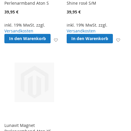
Perlenarmband Aton S
Shine rosé S/M
39,95 €
39,95 €
inkl. 19% MwSt. zzgl.
inkl. 19% MwSt. zzgl.
Versandkosten
Versandkosten
In den Warenkorb
In den Warenkorb
Zur Wunschliste hinzufügen
Zur 
Lunavit Magnet