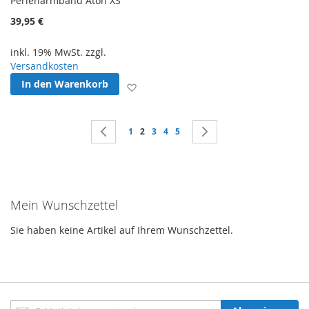
Perlenarmband Aton XS
39,95 €
inkl. 19% MwSt. zzgl.
Versandkosten
In den Warenkorb
Zur Wunschliste hinzufügen
Seite
Seite
Zurück
Seite
Sie lesen gerade Seite
Seite
Seite
Seite
Seite
Weiter
1
2
3
4
5
Mein Wunschzettel
Sie haben keine Artikel auf Ihrem Wunschzettel.
Anmeldung