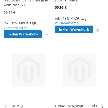
Magnetarmband Titan Jade
silber Größe L
weiß/rosé L/XL
55,95 €
69,95 €
inkl. 19% MwSt. zzgl.
inkl. 19% MwSt. zzgl.
Versandkosten
Versandkosten
In den Warenkorb
Zur 
In den Warenkorb
Zur Wunschliste hinzufügen
Lunavit Magnet
Lunavit Magnetarmband Lady