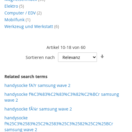
Artikel
Elektro
5
Artikel
Computer / EDV
2
Artikel
Mobilfunk
1
Artikel
Werkzeug und Werkstatt
6
Artikel
10
-
18
von
60
In
Sortieren nach
aufsteigende
Reihenfolge
Related search terms
handysocke fA?r samsung wave 2
handysocke f%C3%83%C2%83%C3%82%C2%BCr samsung
wave 2
handysocke fÃ¼r samsung wave 2
handysocke
f%25C3%2583%25C2%2583%25C3%2582%25C2%25BCr
samsung wave 2