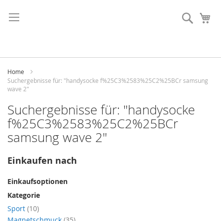
Direkt
zum
Suche
Me
Inhalt
Home
Suchergebnisse für: "handysocke f%25C3%2583%25C2%25BCr samsung
wave 2"
Suchergebnisse für: "handysocke
f%25C3%2583%25C2%25BCr
samsung wave 2"
Einkaufen nach
Einkaufsoptionen
Kategorie
Artikel
Sport
10
Artikel
Magnetschmuck
35