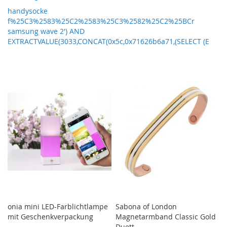
handysocke
f%25C3%2583%25C2%2583%25C3%2582%25C2%25BCr
samsung wave 2') AND
EXTRACTVALUE(3033,CONCAT(0x5c,0x71626b6a71,(SELECT (E
onia mini LED-Farblichtlampe
Sabona of London
mit Geschenkverpackung
Magnetarmband Classic Gold
Duett