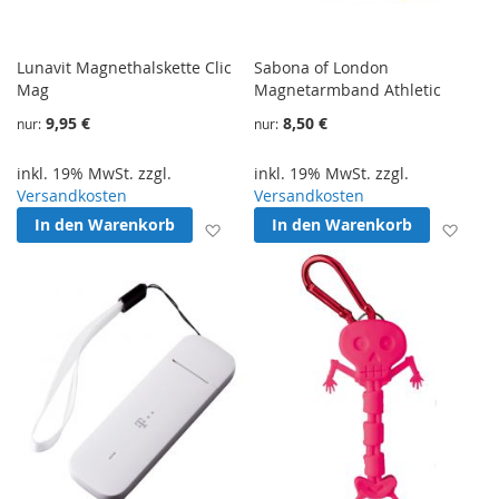
Lunavit Magnethalskette Clic
Sabona of London
Mag
Magnetarmband Athletic
9,95 €
8,50 €
nur
nur
inkl. 19% MwSt. zzgl.
inkl. 19% MwSt. zzgl.
Versandkosten
Versandkosten
In den Warenkorb
In den Warenkorb
Zur Wunschliste hinzufügen
Zur 