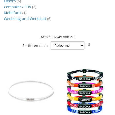
Artikel
Elektro
5
Artikel
Computer / EDV
2
Artikel
Mobilfunk
1
Artikel
Werkzeug und Werkstatt
6
Artikel
37
-
45
von
60
In
Sortieren nach
aufsteigende
Reihenfolge