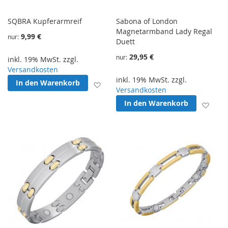
SQBRA Kupferarmreif
Sabona of London
Magnetarmband Lady Regal
9,99 €
nur
Duett
29,95 €
nur
inkl. 19% MwSt. zzgl.
Versandkosten
inkl. 19% MwSt. zzgl.
In den Warenkorb
Zur Wunschliste hinzufügen
Versandkosten
In den Warenkorb
Zur 