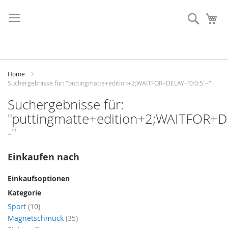
Direkt
zum
Suche
Me
Inhalt
Home
Suchergebnisse für: "puttingmatte+edition+2;WAITFOR+DELAY+'0:0:5'--"
Suchergebnisse für:
"puttingmatte+edition+2;WAITFOR+DE
-"
Einkaufen nach
Einkaufsoptionen
Kategorie
Artikel
Sport
10
Artikel
Magnetschmuck
35