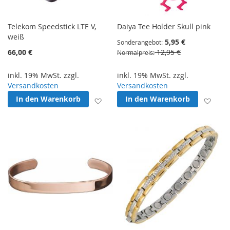
Telekom Speedstick LTE V,
Daiya Tee Holder Skull pink
weiß
5,95 €
Sonderangebot
66,00 €
12,95 €
Normalpreis
inkl. 19% MwSt. zzgl.
inkl. 19% MwSt. zzgl.
Versandkosten
Versandkosten
In den Warenkorb
In den Warenkorb
Zur Wunschliste hinzufügen
Zur 