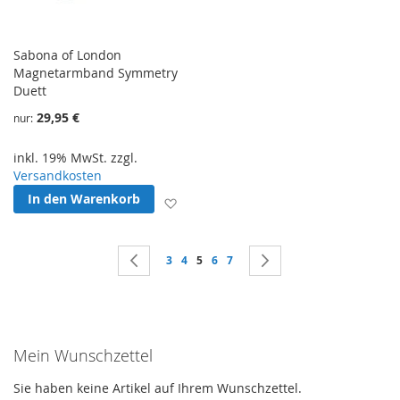
Sabona of London
Magnetarmband Symmetry
Duett
29,95 €
nur
inkl. 19% MwSt. zzgl.
Versandkosten
In den Warenkorb
Zur Wunschliste hinzufügen
Seite
Seite
Zurück
Seite
Seite
Sie lesen gerade Seite
Seite
Seite
Seite
Weiter
3
4
5
6
7
Mein Wunschzettel
Sie haben keine Artikel auf Ihrem Wunschzettel.