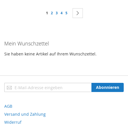
Seite
Sie lesen gerade Seite
Seite
Seite
Seite
Seite
Seite
Weiter
1
2
3
4
5
Mein Wunschzettel
Sie haben keine Artikel auf Ihrem Wunschzettel.
Anmeldung
Abonnieren
zum
Newsletter:
AGB
Versand und Zahlung
Widerruf