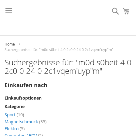
Direkt
zum
Suche
Me
Inhalt
Home
Suchergebnisse für: "m0d s0beit 4 0 2c0 0 24 0 2c1vqem'uyp"m"
Suchergebnisse für: "m0d s0beit 4 0
2c0 0 24 0 2c1vqem'uyp"m"
Einkaufen nach
Einkaufsoptionen
Kategorie
Artikel
Sport
10
Artikel
Magnetschmuck
35
Artikel
Elektro
5
Artikel
Computer / EDV
2