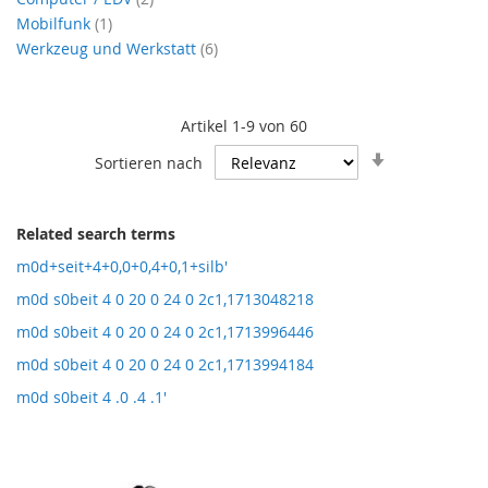
Artikel
Mobilfunk
1
Artikel
Werkzeug und Werkstatt
6
Artikel
1
-
9
von
60
In
Sortieren nach
aufsteigende
Reihenfolge
Related search terms
m0d+seit+4+0,0+0,4+0,1+silb'
m0d s0beit 4 0 20 0 24 0 2c1,1713048218
m0d s0beit 4 0 20 0 24 0 2c1,1713996446
m0d s0beit 4 0 20 0 24 0 2c1,1713994184
m0d s0beit 4 .0 .4 .1'