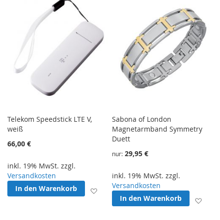
Telekom Speedstick LTE V,
Sabona of London
weiß
Magnetarmband Symmetry
Duett
66,00 €
29,95 €
nur
inkl. 19% MwSt. zzgl.
Versandkosten
inkl. 19% MwSt. zzgl.
Versandkosten
In den Warenkorb
Zur Wunschliste hinzufügen
In den Warenkorb
Zur 