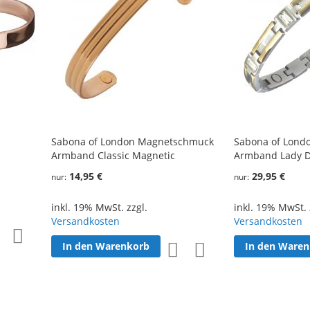
Sabona of London Magnetschmuck
Sabona of Lond
Armband Classic Magnetic
Armband Lady Du
14,95 €
29,95 €
nur
nur
inkl. 19% MwSt. zzgl.
inkl. 19% MwSt. 
Versandkosten
Versandkosten
Zur
Zur
In den Warenkorb
In den Ware
Zur
Zur
Wunschliste
Vergleichsliste
Wunschliste
Vergleichsliste
hinzufügen
hinzufügen
hinzufügen
hinzufügen