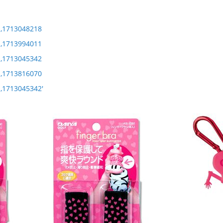
1,1713048218
1,1713994011
1,1713045342
1,1713816070
1,1713045342'