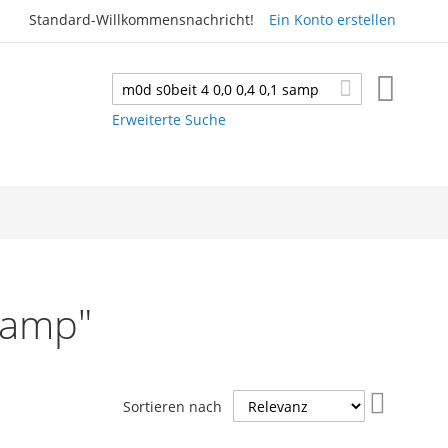
Standard-Willkommensnachricht!
Ein Konto erstellen
Mein W
Suche
Suche
Erweiterte Suche
 samp"
In
Sortieren nach
aufsteig
Reihenfo