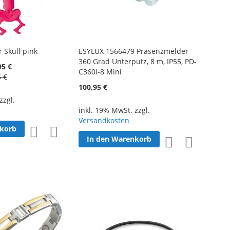
 Skull pink
ESYLUX 1566479 Präsenzmelder
360 Grad Unterputz, 8 m, IP55, PD-
95 €
C360I-8 Mini
5 €
100,95 €
zzgl.
inkl. 19% MwSt. zzgl.
Versandkosten
nkorb
Zur
Zur
In den Warenkorb
Zur
Zur
Wunschliste
Vergleichsliste
Wunschliste
Vergleichsl
hinzufügen
hinzufügen
hinzufügen
hinzufüge