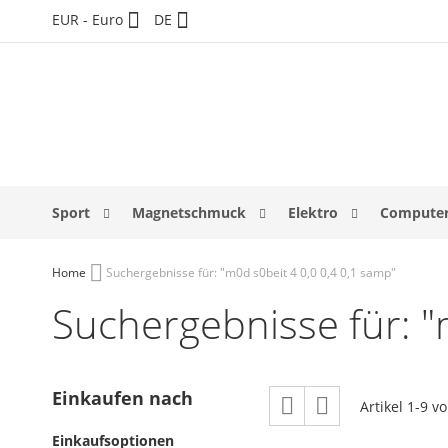
Direkt
Währung
Sprache
EUR - Euro
DE
zum
Inhalt
Sport
Magnetschmuck
Elektro
Computer
Home
Suchergebnisse für: "m0d s0beit 4 0,0 0,4 0,1 samp"
Suchergebnisse für: "
Ansicht
Einkaufen nach
Raster
Liste
Artikel
1
-
9
v
als
Einkaufsoptionen