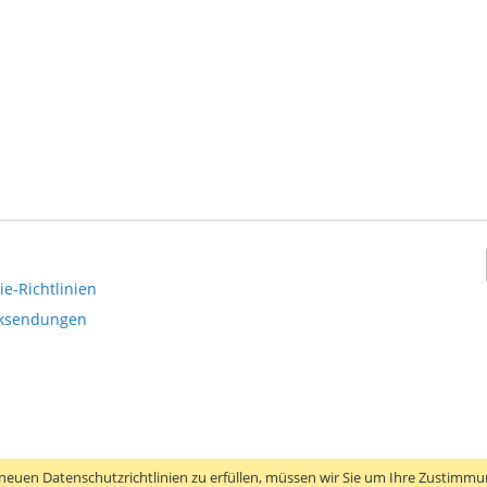
Wunschliste
Vergleichsliste
hinzufügen
hinzufügen
e-Richtlinien
cksendungen
neuen Datenschutzrichtlinien zu erfüllen, müssen wir Sie um Ihre Zustimmun