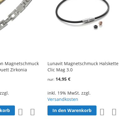
on Magnetschmuck
Lunavit Magnetschmuck Halskette
ett Zirkonia
Clic Mag 3.0
14,95 €
nur
zzgl.
inkl. 19% MwSt. zzgl.
Versandkosten
nkorb
In den Warenkorb
Zur
Zur
Zur
Zur
Wunschliste
Vergleichsliste
Wunschliste
Vergleichsl
hinzufügen
hinzufügen
hinzufügen
hinzufüge