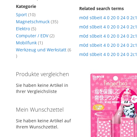
Kategorie
Related search terms
Artikel
Sport
10
m0d s0beit 4 0 20 0 24 0 2c
Artikel
Magnetschmuck
35
m0d s0beit 4 0 20 0 24 0 2c
Artikel
Elektro
5
Artikel
Computer / EDV
2
m0d s0beit 4 0 20 0 24 0 2c
Artikel
Mobilfunk
1
m0d s0beit 4 0 20 0 24 0 2c
Werkzeug und Werkstatt
6
m0d s0beit 4 0 20 0 24 0 2c
Artikel
Produkte vergleichen
Sie haben keine Artikel in
Ihrer Vergleichsliste
Mein Wunschzettel
Sie haben keine Artikel auf
Ihrem Wunschzettel.