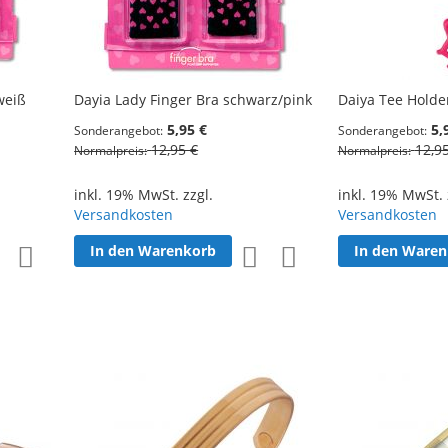
weiß
Dayia Lady Finger Bra schwarz/pink
Daiya Tee Holder
5,95 €
5,
Sonderangebot
Sonderangebot
12,95 €
12,9
Normalpreis
Normalpreis
inkl. 19% MwSt. zzgl.
inkl. 19% MwSt. 
Versandkosten
Versandkosten
In den Warenkorb
In den Ware
Zur
Zur
Zur
Zur
Wunschliste
Vergleichsliste
Wunschliste
Vergleichsliste
hinzufügen
hinzufügen
hinzufügen
hinzufügen