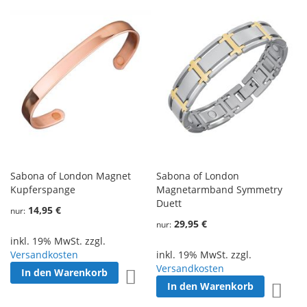
Sabona of London Magnet
Sabona of London
Kupferspange
Magnetarmband Symmetry
Duett
14,95 €
nur
29,95 €
nur
inkl. 19% MwSt. zzgl.
Versandkosten
inkl. 19% MwSt. zzgl.
Versandkosten
In den Warenkorb
Zur Wunschliste hinzufügen
In den Warenkorb
Zur W