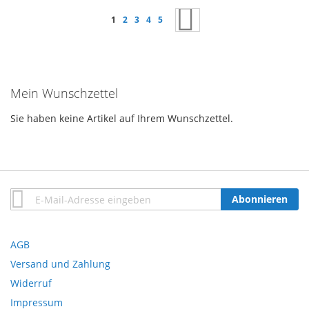
Seite
Sie lesen gerade Seite
Seite
Seite
Seite
Seite
Seite
Weiter
1
2
3
4
5
Mein Wunschzettel
Sie haben keine Artikel auf Ihrem Wunschzettel.
Anmeldung
Abonnieren
zum
Newsletter:
AGB
Versand und Zahlung
Widerruf
Impressum