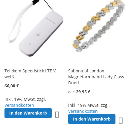
Telekom Speedstick LTE V,
Sabona of London
weiß
Magnetarmband Lady Class
Duett
66,00 €
29,95 €
nur
inkl. 19% MwSt. zzgl.
Versandkosten
inkl. 19% MwSt. zzgl.
Versandkosten
In den Warenkorb
Zur Wunschliste hinzufügen
In den Warenkorb
Zur W