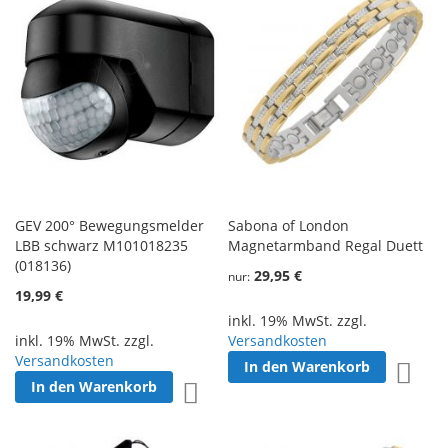
GEV 200° Bewegungsmelder
Sabona of London
LBB schwarz M101018235
Magnetarmband Regal Duett
(018136)
29,95 €
nur
19,99 €
inkl. 19% MwSt. zzgl.
inkl. 19% MwSt. zzgl.
Versandkosten
Versandkosten
In den Warenkorb
Zur W
In den Warenkorb
Zur Wunschliste hinzufügen