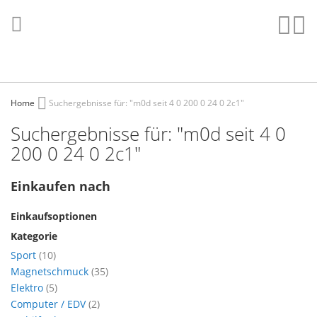
Direkt
zum
Such
Me
Inhalt
Home
Suchergebnisse für: "m0d seit 4 0 200 0 24 0 2c1"
Suchergebnisse für: "m0d seit 4 0
200 0 24 0 2c1"
Einkaufen nach
Einkaufsoptionen
Kategorie
Artikel
Sport
10
Artikel
Magnetschmuck
35
Artikel
Elektro
5
Artikel
Computer / EDV
2