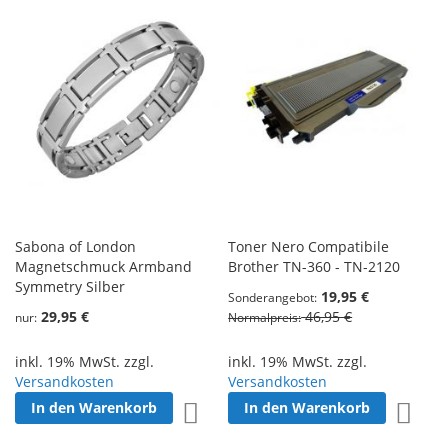
Sabona of London
Toner Nero Compatibile
Magnetschmuck Armband
Brother TN-360 - TN-2120
Symmetry Silber
19,95 €
Sonderangebot
29,95 €
46,95 €
nur
Normalpreis
inkl. 19% MwSt. zzgl.
inkl. 19% MwSt. zzgl.
Versandkosten
Versandkosten
In den Warenkorb
In den Warenkorb
Zur Wunschliste hinzufügen
Zur W