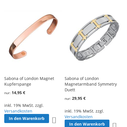
Sabona of London Magnet
Sabona of London
Kupferspange
Magnetarmband Symmetry
Duett
14,95 €
nur
29,95 €
nur
inkl. 19% MwSt. zzgl.
Versandkosten
inkl. 19% MwSt. zzgl.
Versandkosten
In den Warenkorb
Zur Wunschliste hinzufügen
In den Warenkorb
Zur W