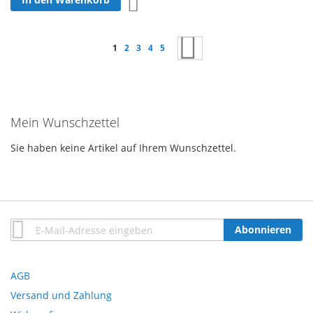
Zur Wunschliste hinzufügen
Seite
Sie lesen gerade Seite
Seite
Seite
Seite
Seite
Seite
Weiter
1
2
3
4
5
Mein Wunschzettel
Sie haben keine Artikel auf Ihrem Wunschzettel.
Anmeldung
Abonnieren
zum
Newsletter:
AGB
Versand und Zahlung