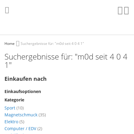
Direkt
zum
Such
Me
Inhalt
Home
Suchergebnisse für: "m0d seit 4 0 4 1"
Suchergebnisse für: "m0d seit 4 0 4
1"
Einkaufen nach
Einkaufsoptionen
Kategorie
Artikel
Sport
10
Artikel
Magnetschmuck
35
Artikel
Elektro
5
Artikel
Computer / EDV
2