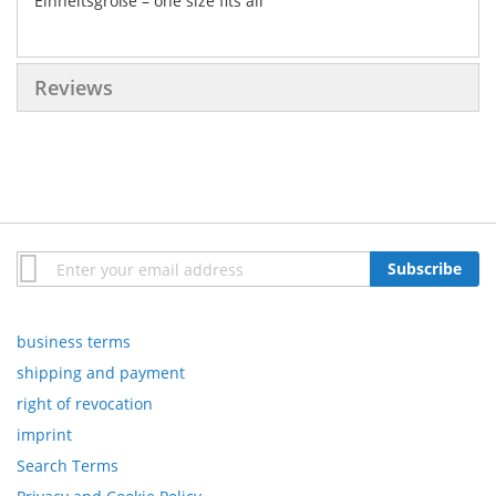
Einheitsgröße – one size fits all
Reviews
Sign
Subscribe
Up
for
Our
business terms
Newsletter:
shipping and payment
right of revocation
imprint
Search Terms