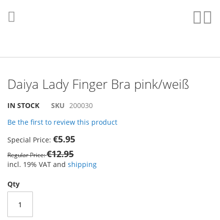
Skip
to
Sear
My
Content
Daiya Lady Finger Bra pink/weiß
Skip
Skip
IN STOCK
SKU
200030
to
to
Be the first to review this product
the
the
end
beginning
€5.95
Special Price
of
of
€12.95
the
the
Regular Price
images
images
incl. 19% VAT and
shipping
gallery
gallery
Qty