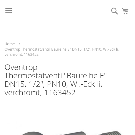
Direkt
zum
Suche
Me
Inhalt
Home
Oventrop Thermostatventil"Baureihe E" DN15, 1/2", PN10, Wi.-Eck li,
verchromt, 1163452
Oventrop
Thermostatventil"Baureihe E"
DN15, 1/2", PN10, Wi.-Eck li,
verchromt, 1163452
Skip
to
the
end
of