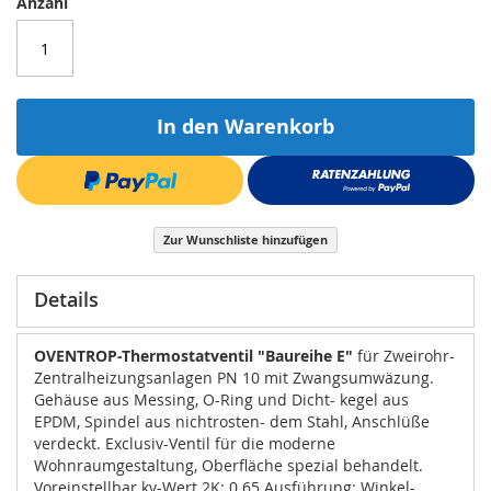
Anzahl
gallery
In den Warenkorb
Zur Wunschliste hinzufügen
Details
OVENTROP-Thermostatventil "Baureihe E"
für Zweirohr-
Zentralheizungsanlagen PN 10 mit Zwangsumwäzung.
Gehäuse aus Messing, O-Ring und Dicht- kegel aus
EPDM, Spindel aus nichtrosten- dem Stahl, Anschlüße
verdeckt. Exclusiv-Ventil für die moderne
Wohnraumgestaltung, Oberfläche spezial behandelt.
Voreinstellbar kv-Wert 2K: 0.65 Ausführung: Winkel-